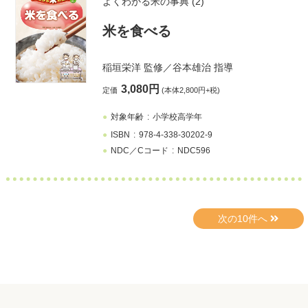
よくわかる米の事典 (2)
米を食べる
稲垣栄洋
監修／
谷本雄治
指導
3,080円
定価
(本体2,800円+税)
対象年齢
小学校高学年
ISBN
978-4-338-30202-9
NDC／Cコード
NDC596