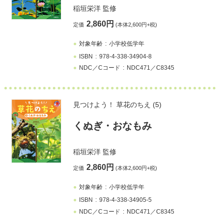
稲垣栄洋
監修
2,860円
定価
(本体2,600円+税)
対象年齢
小学校低学年
ISBN
978-4-338-34904-8
NDC／Cコード
NDC471／C8345
見つけよう！ 草花のちえ (5)
くぬぎ・おなもみ
稲垣栄洋
監修
2,860円
定価
(本体2,600円+税)
対象年齢
小学校低学年
ISBN
978-4-338-34905-5
NDC／Cコード
NDC471／C8345