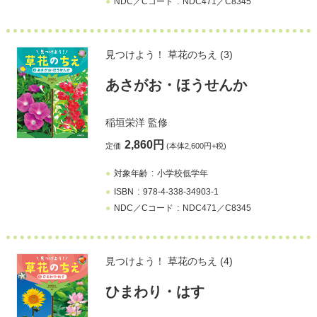
NDC／Cコード
NDC471／C8345
見つけよう！ 草花のちえ (3)
あさがお・ほうせんか
稲垣栄洋
監修
2,860円
定価
(本体2,600円+税)
対象年齢
小学校低学年
ISBN
978-4-338-34903-1
NDC／Cコード
NDC471／C8345
見つけよう！ 草花のちえ (4)
ひまわり・はす