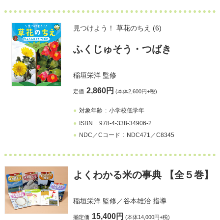
見つけよう！ 草花のちえ (6)
ふくじゅそう・つばき
稲垣栄洋
監修
2,860円
定価
(本体2,600円+税)
対象年齢
小学校低学年
ISBN
978-4-338-34906-2
NDC／Cコード
NDC471／C8345
よくわかる米の事典 【全５巻】
稲垣栄洋
監修／
谷本雄治
指導
15,400円
揃定価
(本体14,000円+税)