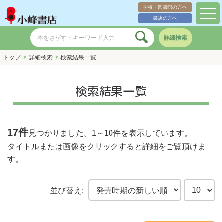
学校・図書館の方へ
toggl
書店の方へ
navig
詳細検索
トップ
詳細検索
検索結果一覧
検索結果一覧
17件
見つかりました。
1～10件
を表示しています。
タイトルまたは画像をクリックすると詳細をご覧頂けま
す。
並び替え: