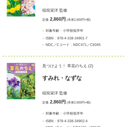
稲垣栄洋
監修
2,860円
定価
(本体2,600円+税)
対象年齢
小学校低学年
ISBN
978-4-338-34901-7
NDC／Cコード
NDC471／C8345
見つけよう！ 草花のちえ (2)
すみれ・なずな
稲垣栄洋
監修
2,860円
定価
(本体2,600円+税)
対象年齢
小学校低学年
ISBN
978-4-338-34902-4