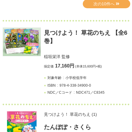
見つけよう！ 草花のちえ 【全6
巻】
稲垣栄洋
監修
17,160円
揃定価
(本体15,600円+税)
対象年齢
小学校低学年
ISBN
978-4-338-34900-0
NDC／Cコード
NDC471／C8345
見つけよう！ 草花のちえ (1)
たんぽぽ・さくら