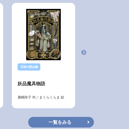
日本の読み物
日本の読み物
プライド 風魔小太郎忍
妖品魔具物語
プライド 風魔小
法帖〈下〉
廣嶋玲子
作／
まくらくらま
絵
小前 亮
作／
遠田志帆
一覧をみる