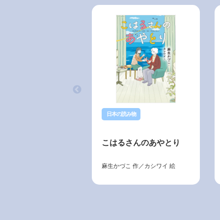
日本の読み物
こはるさんのあやとり
麻生かづこ
作／
カシワイ
絵