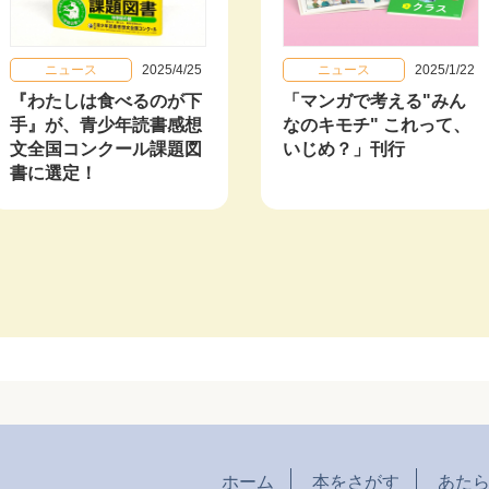
ニュース
2025/4/25
ニュース
2025/1/22
『わたしは食べるのが下
「マンガで考える"みん
手』が、青少年読書感想
なのキモチ" これって、
文全国コンクール課題図
いじめ？」刊行
書に選定！
ホーム
本をさがす
あた