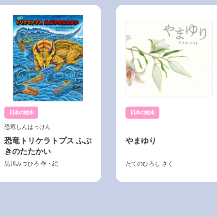
日本の絵本
日本の絵本
恐竜しんはっけん
恐竜トリケラトプス ふぶ
やまゆり
きのたたかい
黒川みつひろ
作・絵
たてのひろし
さく