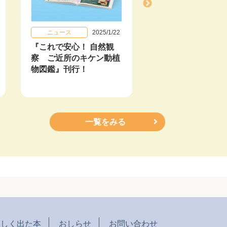
ニュース
2025/1/22
その他
20
『これで安心！ 自然観
「日本地理データ
察 ご近所のキケン動植
休刊のお知らせ
物図鑑』刊行！
一覧をみる
らしく出た本
おしらせ
お問い合わせ