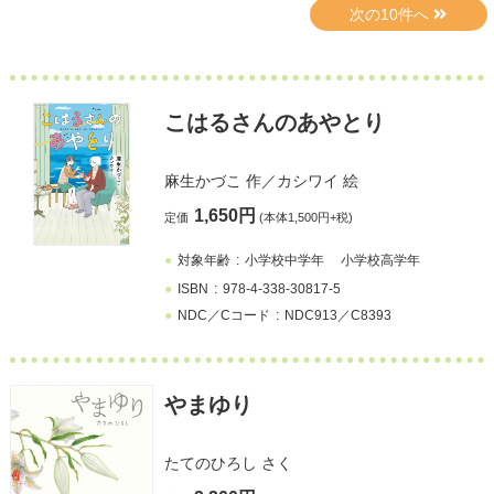
こはるさんのあやとり
麻生かづこ
作／
カシワイ
絵
1,650円
定価
(本体1,500円+税)
対象年齢
小学校中学年
小学校高学年
ISBN
978-4-338-30817-5
NDC／Cコード
NDC913／C8393
やまゆり
たてのひろし
さく