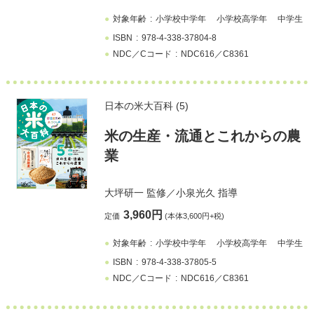
対象年齢
小学校中学年
小学校高学年
中学生
ISBN
978-4-338-37804-8
NDC／Cコード
NDC616／C8361
日本の米大百科 (5)
米の生産・流通とこれからの農
業
大坪研一
監修／
小泉光久
指導
3,960円
定価
(本体3,600円+税)
対象年齢
小学校中学年
小学校高学年
中学生
ISBN
978-4-338-37805-5
NDC／Cコード
NDC616／C8361