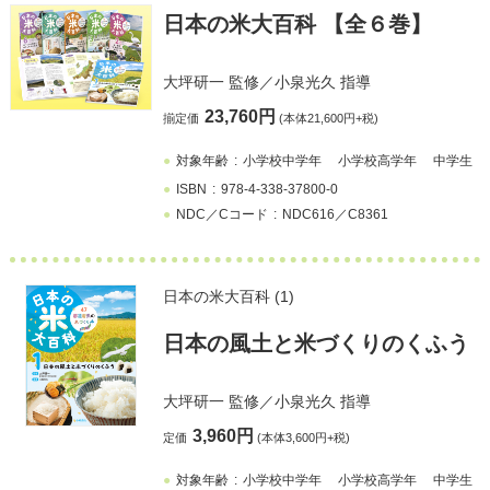
日本の米大百科 【全６巻】
大坪研一
監修／
小泉光久
指導
23,760円
揃定価
(本体21,600円+税)
対象年齢
小学校中学年
小学校高学年
中学生
ISBN
978-4-338-37800-0
NDC／Cコード
NDC616／C8361
日本の米大百科 (1)
⽇本の風土と⽶づくりのくふう
大坪研一
監修／
小泉光久
指導
3,960円
定価
(本体3,600円+税)
対象年齢
小学校中学年
小学校高学年
中学生