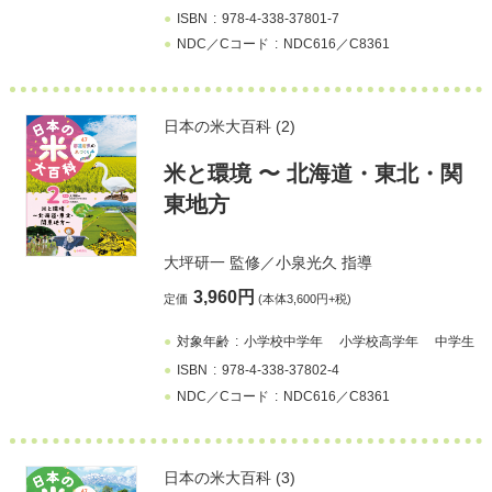
ISBN
978-4-338-37801-7
NDC／Cコード
NDC616／C8361
日本の米大百科 (2)
⽶と環境 〜 北海道・東北・関
東地方
大坪研一
監修／
小泉光久
指導
3,960円
定価
(本体3,600円+税)
対象年齢
小学校中学年
小学校高学年
中学生
ISBN
978-4-338-37802-4
NDC／Cコード
NDC616／C8361
日本の米大百科 (3)