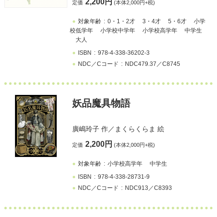
2,200円
定価
(本体2,000円+税)
対象年齢
0・1・2才
3・4才
5・6才
小学
校低学年
小学校中学年
小学校高学年
中学生
大人
ISBN
978-4-338-36202-3
NDC／Cコード
NDC479.37／C8745
妖品魔具物語
廣嶋玲子
作／
まくらくらま
絵
2,200円
定価
(本体2,000円+税)
対象年齢
小学校高学年
中学生
ISBN
978-4-338-28731-9
NDC／Cコード
NDC913／C8393