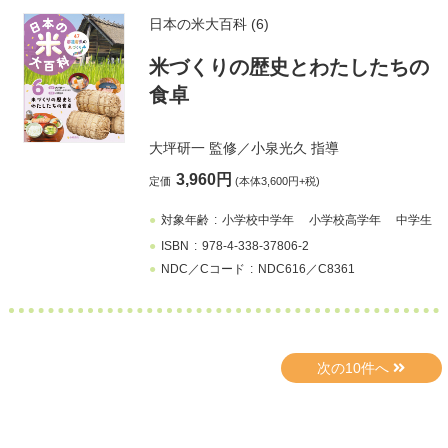
日本の米大百科 (6)
米づくりの歴史とわたしたちの
食卓
大坪研一
監修／
小泉光久
指導
3,960円
定価
(本体3,600円+税)
対象年齢
小学校中学年
小学校高学年
中学生
ISBN
978-4-338-37806-2
NDC／Cコード
NDC616／C8361