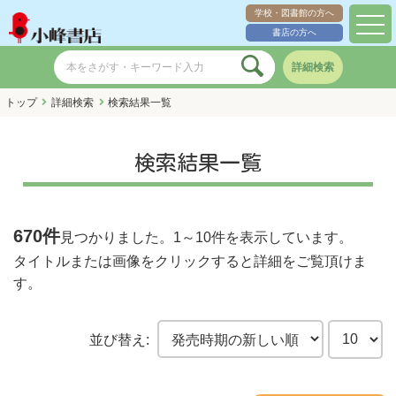
学校・図書館の方へ
toggl
書店の方へ
navig
詳細検索
トップ
詳細検索
検索結果一覧
検索結果一覧
670件
見つかりました。
1～10件
を表示しています。
タイトルまたは画像をクリックすると詳細をご覧頂けま
す。
並び替え: