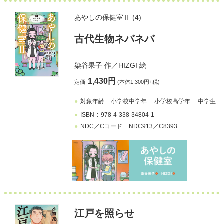
あやしの保健室Ⅱ (4)
古代生物ネバネバ
染谷果子
作／
HIZGI
絵
1,430円
定価
(本体1,300円+税)
対象年齢
小学校中学年
小学校高学年
中学生
ISBN
978-4-338-34804-1
NDC／Cコード
NDC913／C8393
江戸を照らせ