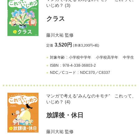
いじめ？ (3)
クラス
藤川大祐
監修
3,520円
定価
(本体3,200円+税)
対象年齢
小学校中学年
小学校高学年
中学生
ISBN
978-4-338-36803-2
NDC／Cコード
NDC370／C8337
マンガで考える“みんなのキモチ” これって、
いじめ？ (4)
放課後・休日
藤川大祐
監修