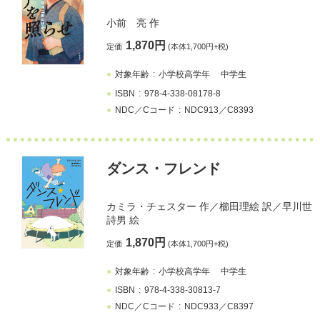
小前 亮
作
1,870円
定価
(本体1,700円+税)
対象年齢
小学校高学年
中学生
ISBN
978-4-338-08178-8
NDC／Cコード
NDC913／C8393
ダンス・フレンド
カミラ・チェスター
作／
櫛田理絵
訳／
早川世
詩男
絵
1,870円
定価
(本体1,700円+税)
対象年齢
小学校高学年
中学生
ISBN
978-4-338-30813-7
NDC／Cコード
NDC933／C8397