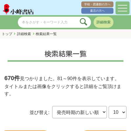
学校・図書館の方へ
toggl
書店の方へ
navig
詳細検索
トップ
詳細検索
検索結果一覧
検索結果一覧
670件
見つかりました。
81～90件
を表示しています。
タイトルまたは画像をクリックすると詳細をご覧頂けま
す。
並び替え: