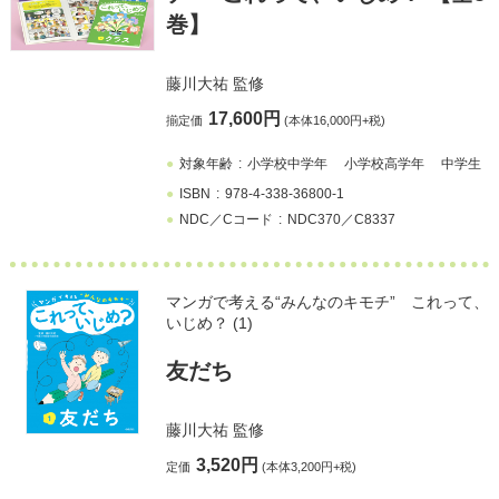
巻】
藤川大祐
監修
17,600円
揃定価
(本体16,000円+税)
対象年齢
小学校中学年
小学校高学年
中学生
ISBN
978-4-338-36800-1
NDC／Cコード
NDC370／C8337
マンガで考える“みんなのキモチ” これって、
いじめ？ (1)
友だち
藤川大祐
監修
3,520円
定価
(本体3,200円+税)