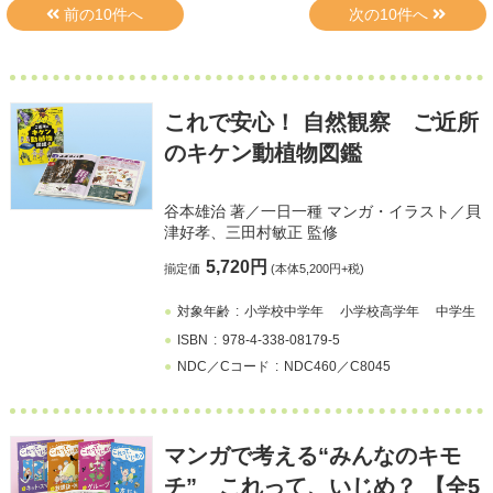
これで安心！ 自然観察 ご近所
のキケン動植物図鑑
谷本雄治
著／
一日一種
マンガ・イラスト／
貝
津好孝
、
三田村敏正
監修
5,720円
揃定価
(本体5,200円+税)
対象年齢
小学校中学年
小学校高学年
中学生
ISBN
978-4-338-08179-5
NDC／Cコード
NDC460／C8045
マンガで考える“みんなのキモ
チ” これって、いじめ？ 【全5