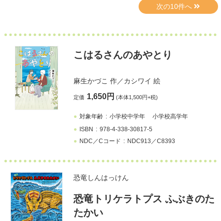
こはるさんのあやとり
麻生かづこ
作／
カシワイ
絵
1,650円
定価
(本体1,500円+税)
対象年齢
小学校中学年
小学校高学年
ISBN
978-4-338-30817-5
NDC／Cコード
NDC913／C8393
恐竜しんはっけん
恐竜トリケラトプス ふぶきのた
たかい