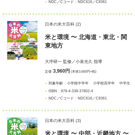
NDC／Cコード
NDC616／C8361
日本の米大百科 (2)
⽶と環境 〜 北海道・東北・関
東地方
大坪研一
監修／
小泉光久
指導
3,960円
定価
(本体3,600円+税)
対象年齢
小学校中学年
小学校高学年
中学生
ISBN
978-4-338-37802-4
NDC／Cコード
NDC616／C8361
日本の米大百科 (3)
⽶と環境 〜 中部・近畿地方 〜