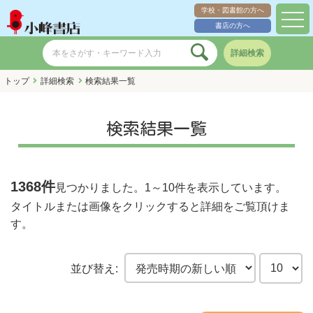
学校・図書館の方へ
toggl
書店の方へ
navig
詳細検索
トップ
詳細検索
検索結果一覧
検索結果一覧
1368件
見つかりました。
1～10件
を表示しています。
タイトルまたは画像をクリックすると詳細をご覧頂けま
す。
並び替え: