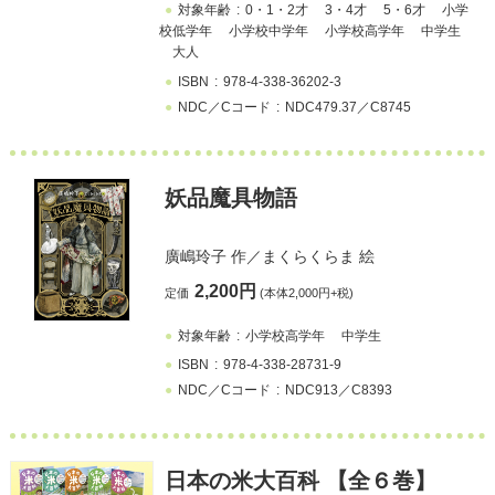
対象年齢
0・1・2才
3・4才
5・6才
小学
校低学年
小学校中学年
小学校高学年
中学生
大人
ISBN
978-4-338-36202-3
NDC／Cコード
NDC479.37／C8745
妖品魔具物語
廣嶋玲子
作／
まくらくらま
絵
2,200円
定価
(本体2,000円+税)
対象年齢
小学校高学年
中学生
ISBN
978-4-338-28731-9
NDC／Cコード
NDC913／C8393
日本の米大百科 【全６巻】