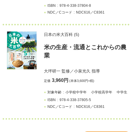
ISBN
978-4-338-37804-8
NDC／Cコード
NDC616／C8361
日本の米大百科 (5)
米の生産・流通とこれからの農
業
大坪研一
監修／
小泉光久
指導
3,960円
定価
(本体3,600円+税)
対象年齢
小学校中学年
小学校高学年
中学生
ISBN
978-4-338-37805-5
NDC／Cコード
NDC616／C8361