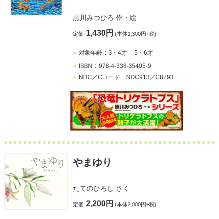
黒川みつひろ
作・絵
1,430円
定価
(本体1,300円+税)
対象年齢
3・4才
5・6才
ISBN
978-4-338-35405-9
NDC／Cコード
NDC913／C8793
やまゆり
たてのひろし
さく
2,200円
定価
(本体2,000円+税)