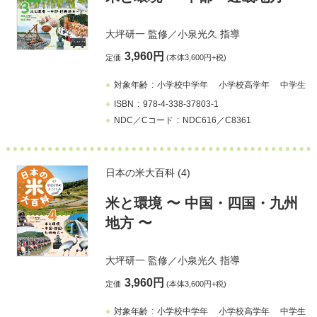
大坪研一
監修／
小泉光久
指導
3,960円
定価
(本体3,600円+税)
対象年齢
小学校中学年
小学校高学年
中学生
ISBN
978-4-338-37803-1
NDC／Cコード
NDC616／C8361
日本の米大百科 (4)
⽶と環境 〜 中国・四国・九州
地方 〜
大坪研一
監修／
小泉光久
指導
3,960円
定価
(本体3,600円+税)
対象年齢
小学校中学年
小学校高学年
中学生