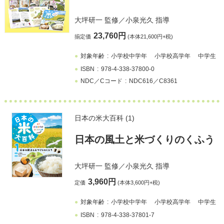
大坪研一
監修／
小泉光久
指導
23,760円
揃定価
(本体21,600円+税)
対象年齢
小学校中学年
小学校高学年
中学生
ISBN
978-4-338-37800-0
NDC／Cコード
NDC616／C8361
日本の米大百科 (1)
⽇本の風土と⽶づくりのくふう
大坪研一
監修／
小泉光久
指導
3,960円
定価
(本体3,600円+税)
対象年齢
小学校中学年
小学校高学年
中学生
ISBN
978-4-338-37801-7