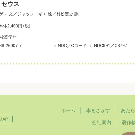
ッセウス
ゲス
文／
ジャック・ギエ
絵／
村松定史
訳
本体2,400円+税)
校高学年
38-26007-7
NDC／Cコード
NDC991／C8797
ホーム
本をさがす
あた
MAP
会社案内
著作