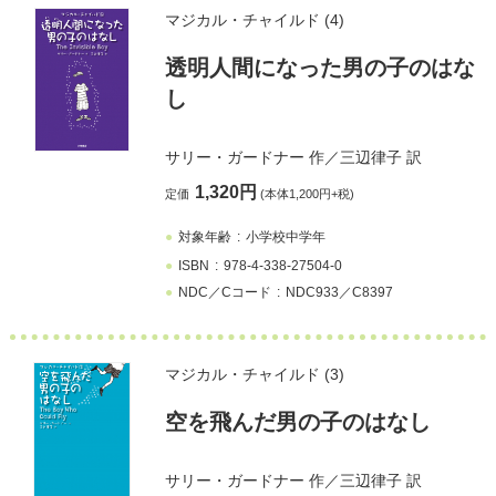
マジカル・チャイルド (4)
透明人間になった男の子のはな
し
サリー・ガードナー
作／
三辺律子
訳
1,320円
定価
(本体1,200円+税)
対象年齢
小学校中学年
ISBN
978-4-338-27504-0
NDC／Cコード
NDC933／C8397
マジカル・チャイルド (3)
空を飛んだ男の子のはなし
サリー・ガードナー
作／
三辺律子
訳