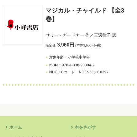
マジカル・チャイルド 【全3
巻】
サリー・ガードナー
作／
三辺律子
訳
3,960円
揃定価
(本体3,600円+税)
対象年齢
小学校中学年
ISBN
978-4-338-90304-2
NDC／Cコード
NDC933／C8397
ホーム
本をさがす