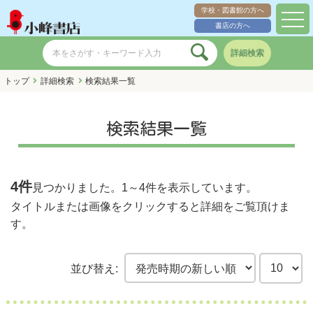
学校・図書館の方へ
toggl
書店の方へ
navig
詳細検索
トップ
詳細検索
検索結果一覧
検索結果一覧
4件
見つかりました。
1～4件
を表示しています。
タイトルまたは画像をクリックすると詳細をご覧頂けま
す。
並び替え: