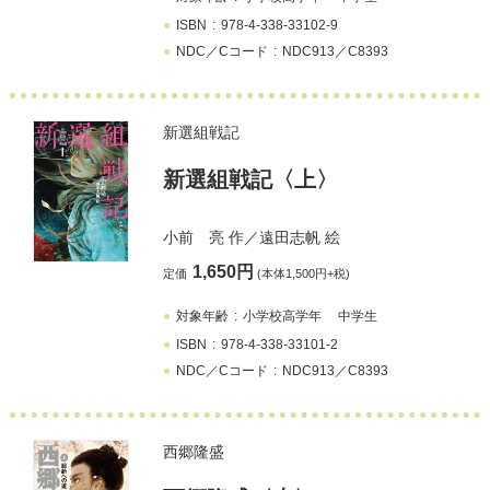
ISBN
978-4-338-33102-9
NDC／Cコード
NDC913／C8393
新選組戦記
新選組戦記〈上〉
小前 亮
作／
遠田志帆
絵
1,650円
定価
(本体1,500円+税)
対象年齢
小学校高学年
中学生
ISBN
978-4-338-33101-2
NDC／Cコード
NDC913／C8393
西郷隆盛