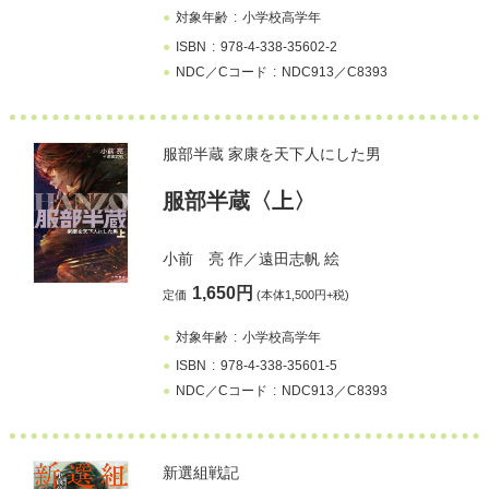
対象年齢
小学校高学年
ISBN
978-4-338-35602-2
NDC／Cコード
NDC913／C8393
服部半蔵 家康を天下人にした男
服部半蔵〈上〉
小前 亮
作／
遠田志帆
絵
1,650円
定価
(本体1,500円+税)
対象年齢
小学校高学年
ISBN
978-4-338-35601-5
NDC／Cコード
NDC913／C8393
新選組戦記