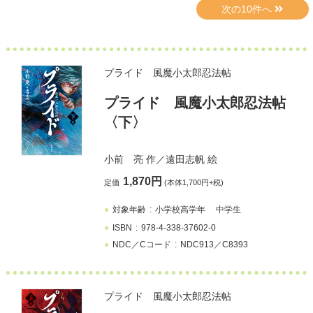
プライド 風魔小太郎忍法帖
プライド 風魔小太郎忍法帖
〈下〉
小前 亮
作／
遠田志帆
絵
1,870円
定価
(本体1,700円+税)
対象年齢
小学校高学年
中学生
ISBN
978-4-338-37602-0
NDC／Cコード
NDC913／C8393
プライド 風魔小太郎忍法帖