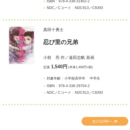
ISBN
978-4-338-31402-2
NDC／Cコード
NDC913／C8393
真田十勇士
忍び里の兄弟
小前 亮
作／
遠田志帆
装画
1,540円
定価
(本体1,400円+税)
対象年齢
小学校高学年
中学生
ISBN
978-4-338-29704-2
NDC／Cコード
NDC913／C8393