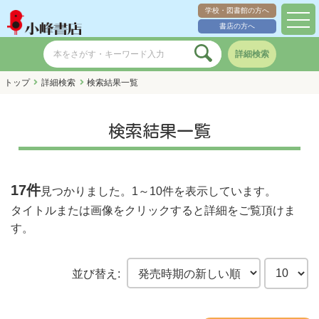
学校・図書館の方へ
toggl
書店の方へ
navig
詳細検索
トップ
詳細検索
検索結果一覧
検索結果一覧
17件
見つかりました。
1～10件
を表示しています。
タイトルまたは画像をクリックすると詳細をご覧頂けま
す。
並び替え: