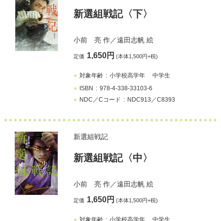
新選組戦記〈下〉
小前 亮
作／
遠田志帆
絵
1,650円
定価
(本体1,500円+税)
対象年齢
小学校高学年
中学生
ISBN
978-4-338-33103-6
NDC／Cコード
NDC913／C8393
新選組戦記
新選組戦記〈中〉
小前 亮
作／
遠田志帆
絵
1,650円
定価
(本体1,500円+税)
対象年齢
小学校高学年
中学生