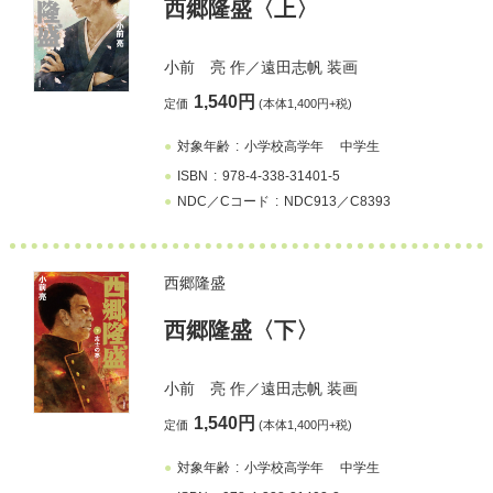
西郷隆盛〈上〉
小前 亮
作／
遠田志帆
装画
1,540円
定価
(本体1,400円+税)
対象年齢
小学校高学年
中学生
ISBN
978-4-338-31401-5
NDC／Cコード
NDC913／C8393
西郷隆盛
西郷隆盛〈下〉
小前 亮
作／
遠田志帆
装画
1,540円
定価
(本体1,400円+税)
対象年齢
小学校高学年
中学生