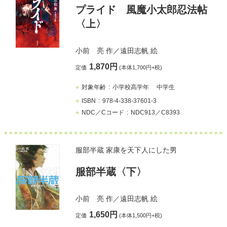
プライド 風魔小太郎忍法帖
〈上〉
小前 亮
作／
遠田志帆
絵
1,870円
定価
(本体1,700円+税)
対象年齢
小学校高学年
中学生
ISBN
978-4-338-37601-3
NDC／Cコード
NDC913／C8393
服部半蔵 家康を天下人にした男
服部半蔵〈下〉
小前 亮
作／
遠田志帆
絵
1,650円
定価
(本体1,500円+税)