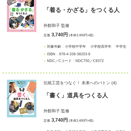
「着る・かざる」をつくる人
外館和子
監修
3,740円
定価
(本体3,400円+税)
対象年齢
小学校中学年
小学校高学年
中学生
ISBN
978-4-338-38203-8
NDC／Cコード
NDC750／C8372
伝統工芸をつなぐ！ 未来へのバトン (4)
「書く」道具をつくる人
外館和子
監修
3,740円
定価
(本体3,400円+税)