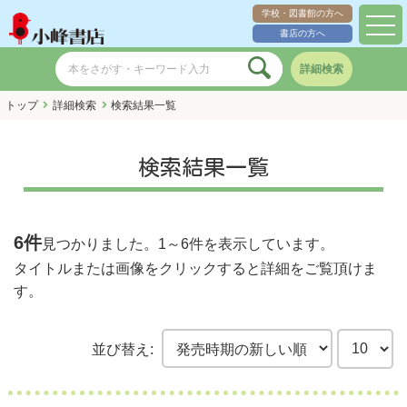
学校・図書館の方へ
toggl
書店の方へ
navig
詳細検索
トップ
詳細検索
検索結果一覧
検索結果一覧
6件
見つかりました。
1～6件
を表示しています。
タイトルまたは画像をクリックすると詳細をご覧頂けま
す。
並び替え: