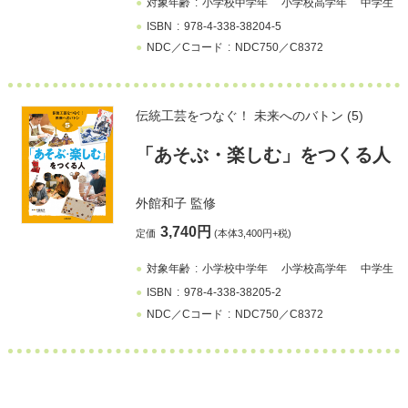
対象年齢
小学校中学年
小学校高学年
中学生
ISBN
978-4-338-38204-5
NDC／Cコード
NDC750／C8372
伝統工芸をつなぐ！ 未来へのバトン (5)
「あそぶ・楽しむ」をつくる人
外館和子
監修
3,740円
定価
(本体3,400円+税)
対象年齢
小学校中学年
小学校高学年
中学生
ISBN
978-4-338-38205-2
NDC／Cコード
NDC750／C8372