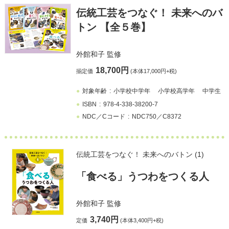
伝統工芸をつなぐ！ 未来へのバ
トン 【全５巻】
外館和子
監修
18,700円
揃定価
(本体17,000円+税)
対象年齢
小学校中学年
小学校高学年
中学生
ISBN
978-4-338-38200-7
NDC／Cコード
NDC750／C8372
伝統工芸をつなぐ！ 未来へのバトン (1)
「食べる」うつわをつくる人
外館和子
監修
3,740円
定価
(本体3,400円+税)