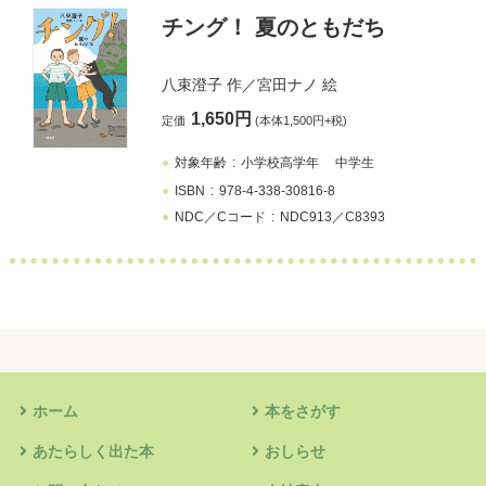
チング！ 夏のともだち
八束澄子
作／
宮田ナノ
絵
1,650円
定価
(本体1,500円+税)
対象年齢
小学校高学年
中学生
ISBN
978-4-338-30816-8
NDC／Cコード
NDC913／C8393
ホーム
本をさがす
あたらしく出た本
おしらせ