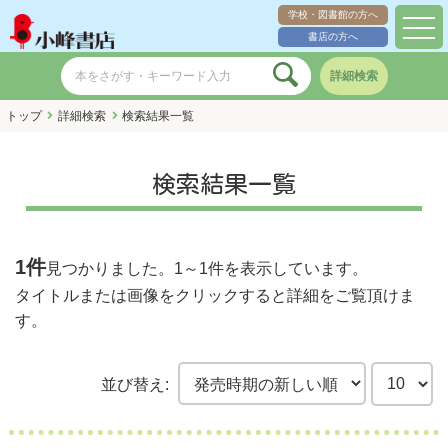
学校・図書館の方へ
toggl
書店の方へ
navig
詳細検索
トップ
詳細検索
検索結果一覧
検索結果一覧
1件
見つかりました。
1～1件
を表示しています。
タイトルまたは画像をクリックすると詳細をご覧頂けま
す。
並び替え: