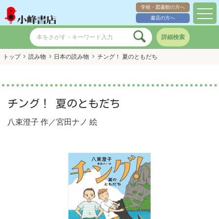
学校・図書館の方へ
toggl
書店の方へ
navig
詳細検索
トップ
読み物
日本の読み物
チング！ 夏のともだち
チング！ 夏のともだち
八束澄子
作／
宮田ナノ
絵