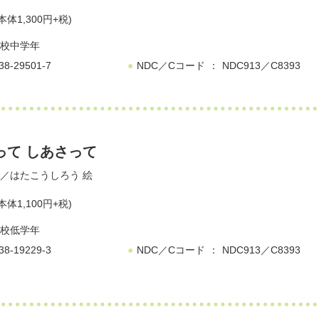
本体1,300円+税)
校中学年
38-29501-7
NDC／Cコード
NDC913／C8393
って しあさって
／
はたこうしろう
絵
本体1,100円+税)
校低学年
38-19229-3
NDC／Cコード
NDC913／C8393