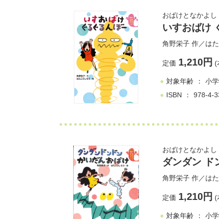
おばけとなかよし
いすおばけ 
角野栄子
作／
はた
1,210円
定価
(
対象年齢
小学
ISBN
978-4-3
おばけとなかよし
ダンダン ド
角野栄子
作／
はた
1,210円
定価
(
対象年齢
小学