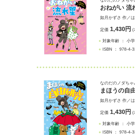
なのだのノダちゃ
おねがい 流
如月かずさ
作／
は
1,430円
定価
(
対象年齢
小学
ISBN
978-4-3
なのだのノダちゃ
まほうの自
如月かずさ
作／
は
1,430円
定価
(
対象年齢
小学
ISBN
978-4-3