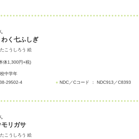
ん
くわく七ふしぎ
たこうしろう
絵
本体1,300円+税)
校中学年
38-29502-4
NDC／Cコード
NDC913／C8393
ん
ウモリガサ
たこうしろう
絵