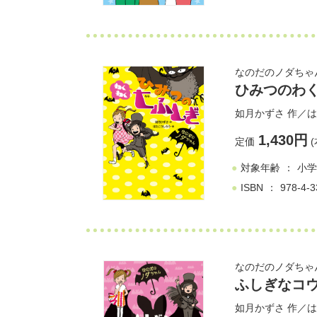
なのだのノダちゃ
ひみつのわ
如月かずさ
作／
は
1,430円
定価
(
対象年齢
小学
ISBN
978-4-3
なのだのノダちゃ
ふしぎなコ
如月かずさ
作／
は