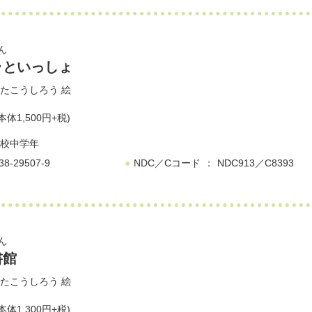
ん
ラといっしょ
たこうしろう
絵
本体1,500円+税)
校中学年
38-29507-9
NDC／Cコード
NDC913／C8393
ん
書館
たこうしろう
絵
本体1,300円+税)