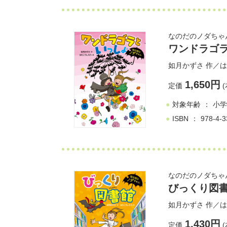
なのだのノダちゃ
ワンドラゴ
如月かずさ
作／
は
1,650円
定価
(
対象年齢
小学
ISBN
978-4-3
なのだのノダちゃ
びっくり図
如月かずさ
作／
は
1,430円
定価
(