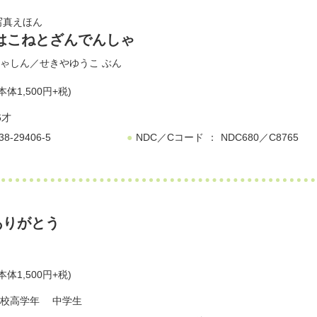
写真えほん
はこねとざんでんしゃ
ゃしん／
せきやゆうこ
ぶん
本体1,500円+税)
6才
38-29406-5
NDC／Cコード
NDC680／C8765
ありがとう
本体1,500円+税)
校高学年
中学生