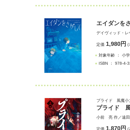
エイダンを
デイヴィッド・レ
1,980円
定価
(
対象年齢
小学
ISBN
978-4-3
プライド 風魔小
プライド 
小前 亮
作／
遠田
1,870円
定価
(