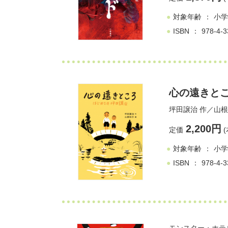
対象年齢
小学
ISBN
978-4-3
心の遠きと
坪田譲治
作／
山根
2,200円
定価
(
対象年齢
小学
ISBN
978-4-3