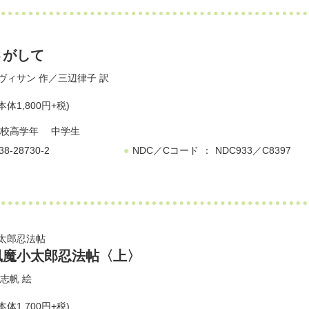
さがして
ヴィサン
作／
三辺律子
訳
本体1,800円+税)
校高学年
中学生
38-28730-2
NDC／Cコード
NDC933／C8397
太郎忍法帖
風魔小太郎忍法帖〈上〉
志帆
絵
本体1,700円+税)