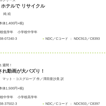
ルシリーズ
ホテルで リサイクル
 純
絵
本体1,400円+税)
校低学年
小学校中学年
38-07240-3
NDC／Cコード
NDC913／C8393
１週間！
され動画が大バズり！
、
マット・コスグローブ
作／
澤田亜沙美
訳
本体1,500円+税)
校中学年
小学校高学年
38-37502-3
NDC／Cコード
NDC933／C8397