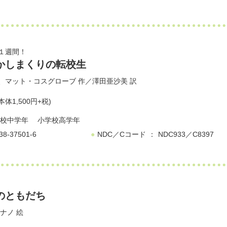
１週間！
かしまくりの転校生
、
マット・コスグローブ
作／
澤田亜沙美
訳
本体1,500円+税)
校中学年
小学校高学年
38-37501-6
NDC／Cコード
NDC933／C8397
のともだち
ナノ
絵