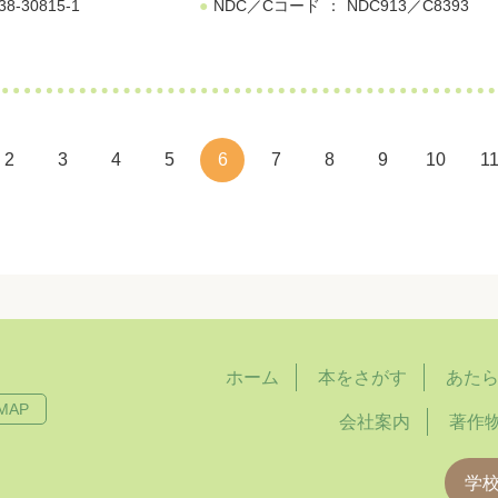
38-30815-1
NDC／Cコード
NDC913／C8393
2
3
4
5
6
7
8
9
10
1
ホーム
本をさがす
あた
MAP
会社案内
著作
学