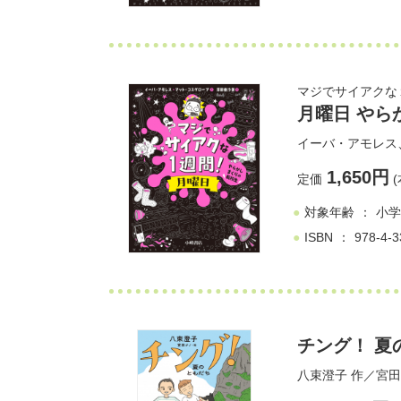
マジでサイアクな
月曜日 やら
イーバ・アモレス
1,650円
定価
(
対象年齢
小学
ISBN
978-4-3
チング！ 夏
八束澄子
作／
宮田