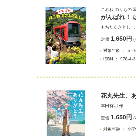
こみね のりもの 
がんばれ！ 
もちだあきとし
し
1,650円
定価
(
対象年齢
5・
ISBN
978-4-3
花丸先生、
本田有明
作
1,650円
定価
(
対象年齢
小学