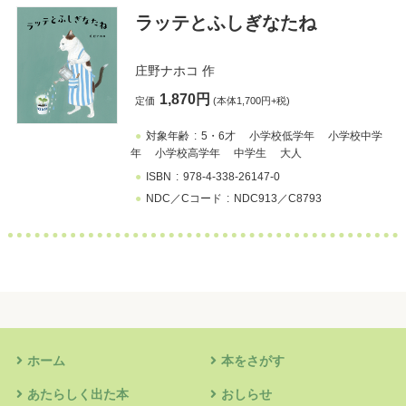
ラッテとふしぎなたね
庄野ナホコ
作
1,870円
定価
(本体1,700円+税)
対象年齢
5・6才
小学校低学年
小学校中学
年
小学校高学年
中学生
大人
ISBN
978-4-338-26147-0
NDC／Cコード
NDC913／C8793
ホーム
本をさがす
あたらしく出た本
おしらせ