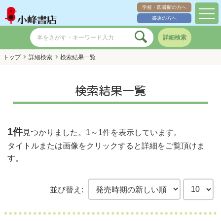
学校・図書館の方へ
toggl
書店の方へ
navig
詳細検索
トップ
詳細検索
検索結果一覧
検索結果一覧
1件
見つかりました。
1～1件
を表示しています。
タイトルまたは画像をクリックすると詳細をご覧頂けま
す。
並び替え: