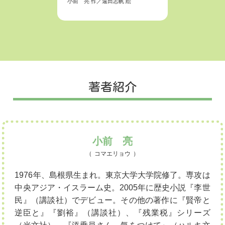
小前 亮
作／
遠田志帆
絵
小前 亮
著者紹介
小前 亮
コマエリョウ
1976年、島根県生まれ。東京大学大学院修了。専攻は
中央アジア・イスラーム史。2005年に歴史小説『李世
民』（講談社）でデビュー。その他の著作に『賢帝と
逆臣と』『劉裕』（講談社）、『残業税』シリーズ