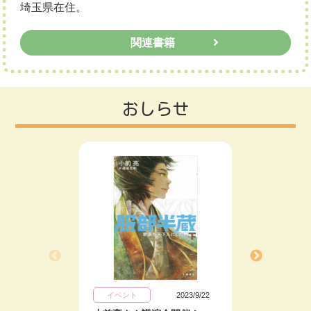
埼玉県在住。
関連書籍
おしらせ
イベント
2023/9/22
キャン