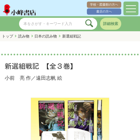
学校・図書館の方へ
toggl
書店の方へ
navig
詳細検索
トップ
読み物
日本の読み物
新選組戦記
新選組戦記 【全３巻】
小前 亮
作／
遠田志帆
絵