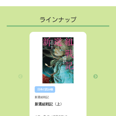
ラインナップ
日本の読み物
日本の読
新選組戦記
新選組戦
新選組戦記〈上〉
新選組