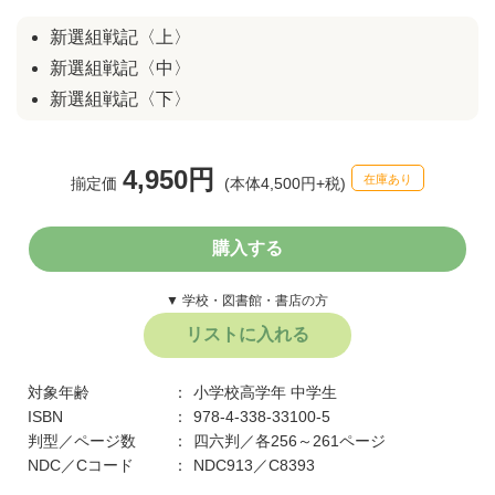
新選組戦記〈上〉
新選組戦記〈中〉
新選組戦記〈下〉
4,950円
在庫あり
揃定価
(本体4,500円+税)
購入する
▼ 学校・図書館・書店の方
リストに入れる
対象年齢
小学校高学年
中学生
ISBN
978-4-338-33100-5
判型／ページ数
四六判／各256～261ページ
NDC／Cコード
NDC913／C8393