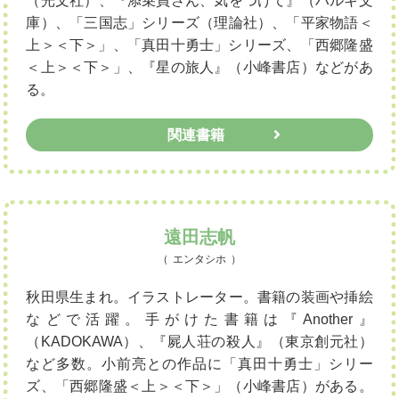
（光文社）、『添乗員さん、気をつけて』（ハルキ文
庫）、「三国志」シリーズ（理論社）、「平家物語＜
上＞＜下＞」、「真田十勇士」シリーズ、「西郷隆盛
＜上＞＜下＞」、『星の旅人』（小峰書店）などがあ
る。
関連書籍
遠田志帆
エンタシホ
秋田県生まれ。イラストレーター。書籍の装画や挿絵
などで活躍。手がけた書籍は『Another』
（KADOKAWA）、『屍人荘の殺人』（東京創元社）
など多数。小前亮との作品に「真田十勇士」シリー
ズ、「西郷隆盛＜上＞＜下＞」（小峰書店）がある。