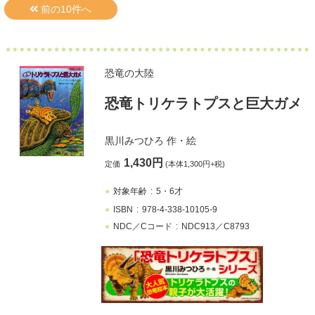
恐竜の大陸
恐竜トリケラトプスと巨大ガメ
黒川みつひろ
作・絵
1,430円
定価
(本体1,300円+税)
対象年齢
5・6才
ISBN
978-4-338-10105-9
NDC／Cコード
NDC913／C8793