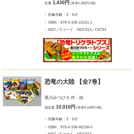
1,430円
定価
(本体1,300円+税)
対象年齢
5・6才
ISBN
978-4-338-10101-1
NDC／Cコード
NDC913／C8793
恐竜の大陸 【全7巻】
黒川みつひろ
作・絵
10,010円
揃定価
(本体9,100円+税)
対象年齢
5・6才
ISBN
978-4-338-90238-0
NDC／Cコード
NDC913