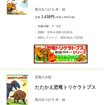
黒川みつひろ
作・絵
1,430円
定価
(本体1,300円+税)
対象年齢
5・6才
ISBN
978-4-338-10102-8
NDC／Cコード
NDC913／C8793
恐竜の大陸
たたかえ恐竜トリケラトプス
黒川みつひろ
作・絵