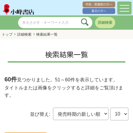
学校・図書館の方へ
toggl
書店の方へ
navig
詳細検索
トップ
詳細検索
検索結果一覧
検索結果一覧
60件
見つかりました。
51～60件
を表示しています。
タイトルまたは画像をクリックすると詳細をご覧頂けま
す。
並び替え: