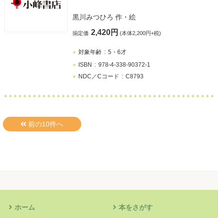
黒川みつひろ
作・絵
2,420円
揃定価
(本体2,200円+税)
対象年齢
5・6才
ISBN
978-4-338-90372-1
NDC／Cコード
C8793
ホーム
本をさがす