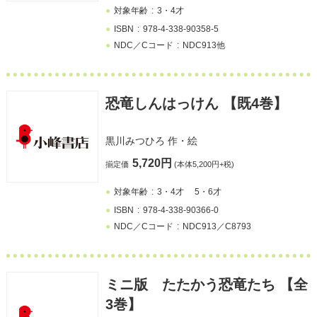
対象年齢
3・4才
ISBN
978-4-338-90358-5
NDC／Cコード
NDC913他
恐竜しんはっけん 【既4巻】
黒川みつひろ
作・絵
5,720円
揃定価
(本体5,200円+税)
対象年齢
3・4才
5・6才
ISBN
978-4-338-90366-0
NDC／Cコード
NDC913／C8793
ミニ版 たたかう恐竜たち 【全
3巻】