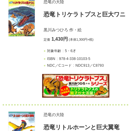
恐竜の大陸
恐竜トリケラトプスと巨大ワニ
黒川みつひろ
作・絵
1,430円
定価
(本体1,300円+税)
対象年齢
5・6才
ISBN
978-4-338-10103-5
NDC／Cコード
NDC913／C8793
恐竜の大陸
恐竜リトルホーンと巨大翼竜