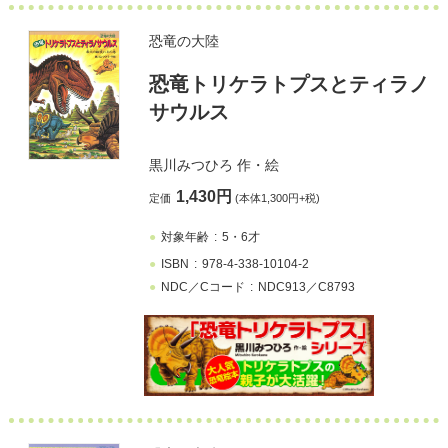
恐竜の大陸
恐竜トリケラトプスとティラノ
サウルス
黒川みつひろ
作・絵
1,430円
定価
(本体1,300円+税)
対象年齢
5・6才
ISBN
978-4-338-10104-2
NDC／Cコード
NDC913／C8793