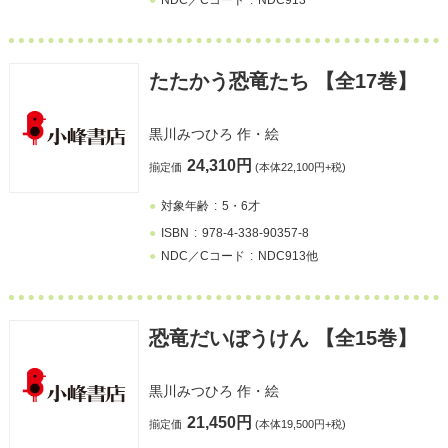
たたかう恐竜たち 【全17巻】
黒川みつひろ
作・絵
24,310円
揃定価
(本体22,100円+税)
対象年齢
5・6才
ISBN
978-4-338-90357-8
NDC／Cコード
NDC913他
恐竜だいぼうけん 【全15巻】
黒川みつひろ
作・絵
21,450円
揃定価
(本体19,500円+税)