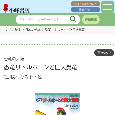
学校・図書館の方へ
toggl
書店の方へ
navig
詳細検索
トップ
絵本
日本の絵本
恐竜リトルホーンと巨大翼竜
電子あり
恐竜の大陸
恐竜リトルホーンと巨大翼竜
黒川みつひろ
作・絵