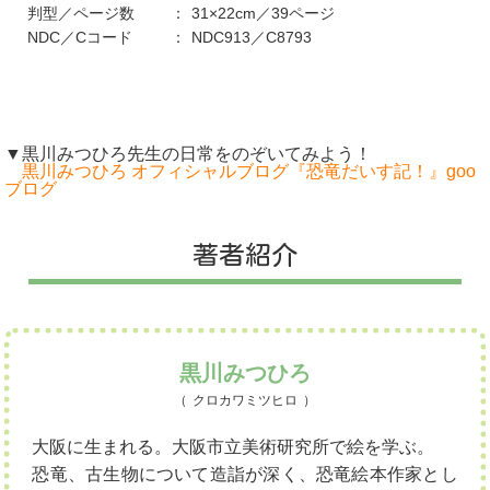
判型／ページ数
31×22cm／39ページ
NDC／Cコード
NDC913／C8793
▼黒川みつひろ先生の日常をのぞいてみよう！
黒川みつひろ オフィシャルブログ『恐竜だいす記！』goo
ブログ
著者紹介
黒川みつひろ
クロカワミツヒロ
大阪に生まれる。大阪市立美術研究所で絵を学ぶ。
恐竜、古生物について造詣が深く、恐竜絵本作家とし