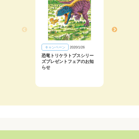
キャンペーン
2020/1/26
キャン
恐竜トリケラトプスシリー
恐竜ト
ズプレゼントフェアのお知
ズプレ
らせ
らせ
【
た】