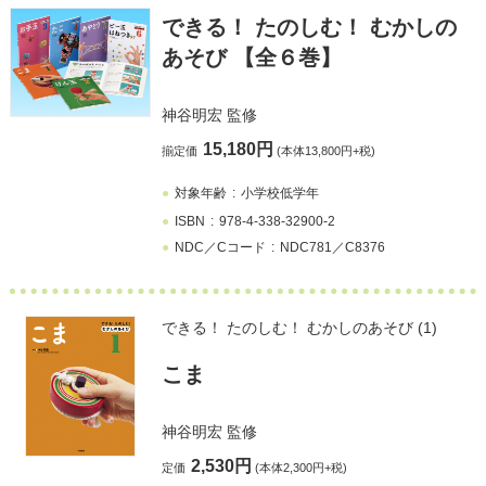
できる！ たのしむ！ むかしの
あそび 【全６巻】
神谷明宏
監修
15,180円
揃定価
(本体13,800円+税)
対象年齢
小学校低学年
ISBN
978-4-338-32900-2
NDC／Cコード
NDC781／C8376
できる！ たのしむ！ むかしのあそび (1)
こま
神谷明宏
監修
2,530円
定価
(本体2,300円+税)