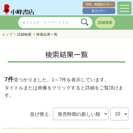
学校・図書館の方へ
toggl
書店の方へ
navig
詳細検索
トップ
詳細検索
検索結果一覧
検索結果一覧
7件
見つかりました。
1～7件
を表示しています。
タイトルまたは画像をクリックすると詳細をご覧頂けま
す。
並び替え: