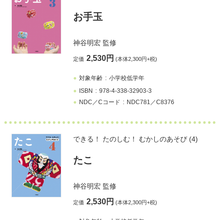
お手玉
神谷明宏
監修
2,530円
定価
(本体2,300円+税)
対象年齢
小学校低学年
ISBN
978-4-338-32903-3
NDC／Cコード
NDC781／C8376
できる！ たのしむ！ むかしのあそび (4)
たこ
神谷明宏
監修
2,530円
定価
(本体2,300円+税)