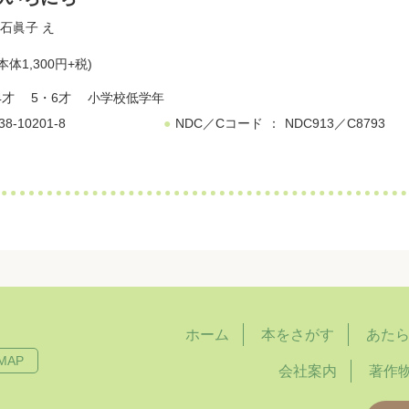
石眞子
え
本体1,300円+税)
4才
5・6才
小学校低学年
38-10201-8
NDC／Cコード
NDC913／C8793
ホーム
本をさがす
あた
MAP
会社案内
著作