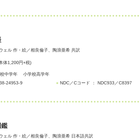
帳
ウェル
作・絵／
相良倫子
、
陶浪亜希
共訳
本体1,200円+税)
校中学年
小学校高学年
38-24953-9
NDC／Cコード
NDC933／C8397
図鑑
ウェル
作・絵／
相良倫子
、
陶浪亜希
日本語共訳