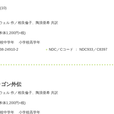
10)
ウェル
作／
相良倫子
、
陶浪亜希
共訳
本体1,200円+税)
校中学年
小学校高学年
38-24910-2
NDC／Cコード
NDC933／C8397
ラゴン外伝
ウェル
作／
相良倫子
、
陶浪亜希
共訳
本体1,200円+税)
校中学年
小学校高学年