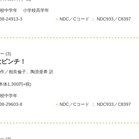
校中学年
小学校高学年
38-24913-3
NDC／Cコード
NDC933／C8397
 (3)
大ピンチ！
作／
相良倫子
、
陶浪亜希
訳
本体1,300円+税)
校中学年
38-29603-8
NDC／Cコード
NDC933／C8397