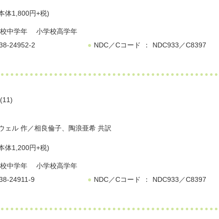
本体1,800円+税)
校中学年
小学校高学年
38-24952-2
NDC／Cコード
NDC933／C8397
11)
ウェル
作／
相良倫子
、
陶浪亜希
共訳
本体1,200円+税)
校中学年
小学校高学年
38-24911-9
NDC／Cコード
NDC933／C8397