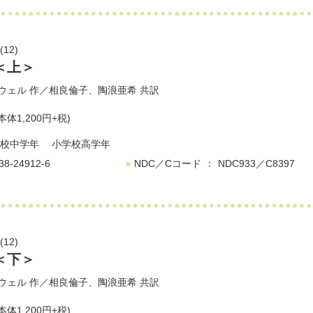
12)
＜上＞
ウェル
作／
相良倫子
、
陶浪亜希
共訳
本体1,200円+税)
校中学年
小学校高学年
38-24912-6
NDC／Cコード
NDC933／C8397
12)
＜下＞
ウェル
作／
相良倫子
、
陶浪亜希
共訳
本体1,200円+税)