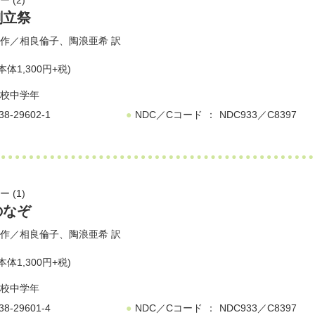
 (2)
創立祭
作／
相良倫子
、
陶浪亜希
訳
本体1,300円+税)
校中学年
38-29602-1
NDC／Cコード
NDC933／C8397
 (1)
のなぞ
作／
相良倫子
、
陶浪亜希
訳
本体1,300円+税)
校中学年
38-29601-4
NDC／Cコード
NDC933／C8397