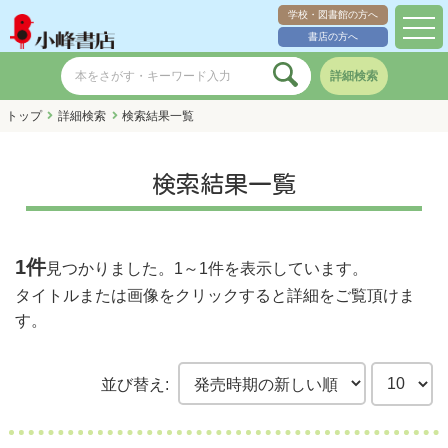
学校・図書館の方へ
toggl
書店の方へ
navig
詳細検索
トップ
詳細検索
検索結果一覧
検索結果一覧
1件
見つかりました。
1～1件
を表示しています。
タイトルまたは画像をクリックすると詳細をご覧頂けま
す。
並び替え: