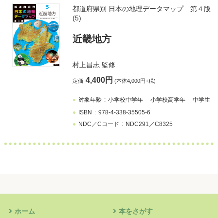
都道府県別 日本の地理データマップ 第４版
(5)
近畿地方
村上昌志
監修
4,400円
定価
(本体4,000円+税)
対象年齢
小学校中学年
小学校高学年
中学生
ISBN
978-4-338-35505-6
NDC／Cコード
NDC291／C8325
ホーム
本をさがす