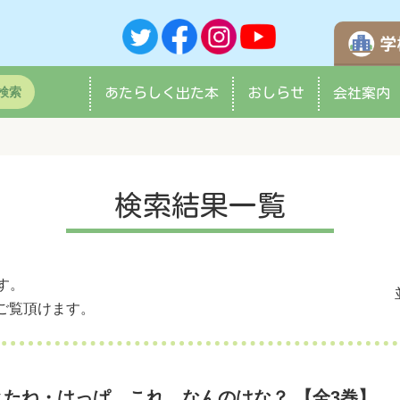
検索
あたらしく
出た本
おしらせ
会社案内
検索結果一覧
す。
ご覧頂けます。
たね・はっぱ これ、なんのはな？ 【全3巻】