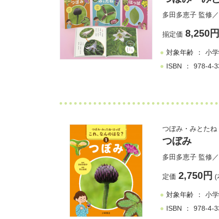
多田多恵子
監修／
8,250
揃定価
対象年齢
小学
ISBN
978-4-3
つぼみ・みとたね・
つぼみ
多田多恵子
監修／
2,750円
定価
(
対象年齢
小学
ISBN
978-4-3