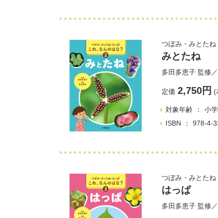
つぼみ・みとたね・
みとたね
多田多恵子
監修／
2,750円
定価
(
対象年齢
小学
ISBN
978-4-3
つぼみ・みとたね・
はっぱ
多田多恵子
監修／