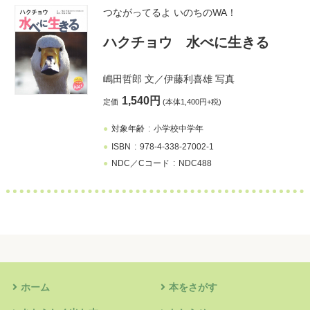
つながってるよ いのちのWA！
ハクチョウ 水べに生きる
嶋田哲郎
文／
伊藤利喜雄
写真
1,540円
定価
(本体1,400円+税)
対象年齢
小学校中学年
ISBN
978-4-338-27002-1
NDC／Cコード
NDC488
ホーム
本をさがす