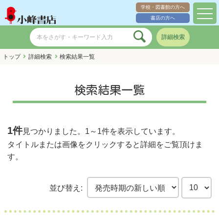
学校・図書館の方へ
toggl
書店の方へ
navig
詳細検索
トップ
詳細検索
検索結果一覧
検索結果一覧
1件
見つかりました。
1～1件
を表示しています。
タイトルまたは画像をクリックすると詳細をご覧頂けま
す。
並び替え: