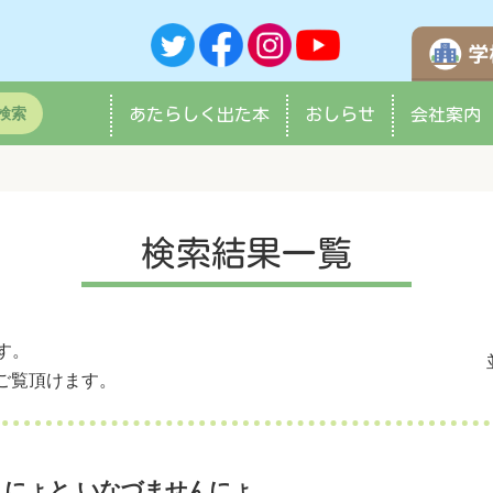
検索
あたらしく
出た本
おしらせ
会社案内
検索結果一覧
す。
ご覧頂けます。
にょと いなづませんにょ