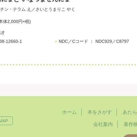
チン・テラム
え／
さいとうまりこ
やく
本体2,000円+税)
6才
38-12660-1
NDC／Cコード
NDC929／C8797
ホーム
本をさがす
あた
MAP
会社案内
著作