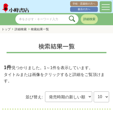
学校・図書館の方へ
toggl
書店の方へ
navig
詳細検索
トップ
詳細検索
検索結果一覧
検索結果一覧
1件
見つかりました。
1～1件
を表示しています。
タイトルまたは画像をクリックすると詳細をご覧頂けま
す。
並び替え: