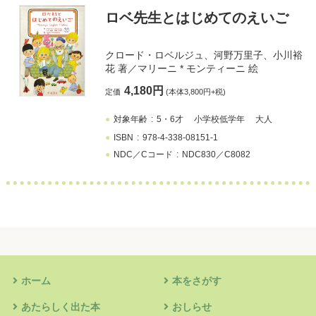
ロベ先生とはじめてのえいご
クロード・ロベルジュ
、
河野万里子
、
小川裕
花
著／
マリーニ * モンティーニ
絵
4,180円
定価
(本体3,800円+税)
対象年齢
5・6才
小学校低学年
大人
ISBN
978-4-338-08151-1
NDC／Cコード
NDC830／C8082
ホーム
本をさがす
あたらしく出た本
おしらせ