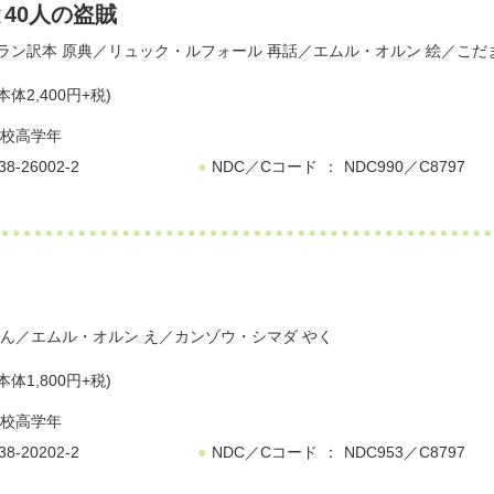
40人の盗賊
ラン訳本
原典／
リュック・ルフォール
再話／
エムル・オルン
絵／
こだ
本体2,400円+税)
校高学年
38-26002-2
NDC／Cコード
NDC990／C8797
ん／
エムル・オルン
え／
カンゾウ・シマダ
やく
本体1,800円+税)
校高学年
38-20202-2
NDC／Cコード
NDC953／C8797