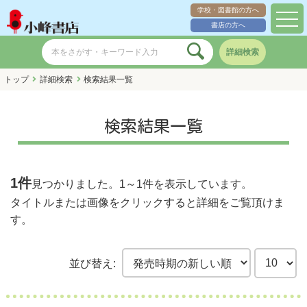
学校・図書館の方へ
toggl
書店の方へ
navig
詳細検索
トップ
詳細検索
検索結果一覧
検索結果一覧
1件
見つかりました。
1～1件
を表示しています。
タイトルまたは画像をクリックすると詳細をご覧頂けま
す。
並び替え: