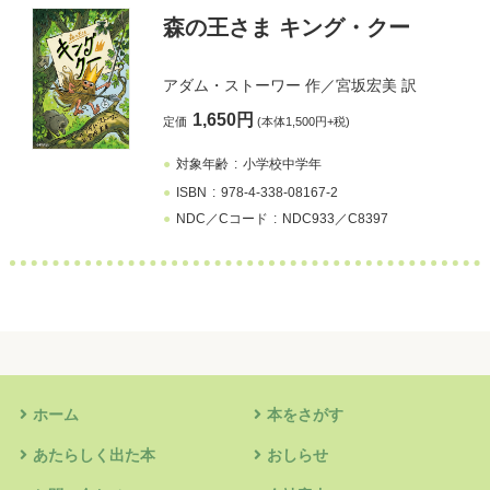
森の王さま キング・クー
アダム・ストーワー
作／
宮坂宏美
訳
1,650円
定価
(本体1,500円+税)
対象年齢
小学校中学年
ISBN
978-4-338-08167-2
NDC／Cコード
NDC933／C8397
ホーム
本をさがす
あたらしく出た本
おしらせ