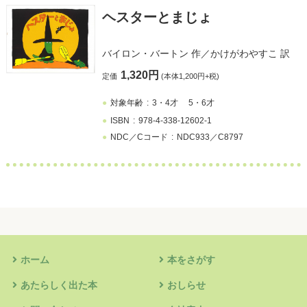
ヘスターとまじょ
バイロン・バートン
作／
かけがわやすこ
訳
1,320円
定価
(本体1,200円+税)
対象年齢
3・4才
5・6才
ISBN
978-4-338-12602-1
NDC／Cコード
NDC933／C8797
ホーム
本をさがす
あたらしく出た本
おしらせ