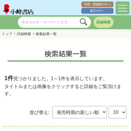
学校・図書館の方へ
toggl
書店の方へ
navig
詳細検索
トップ
詳細検索
検索結果一覧
検索結果一覧
1件
見つかりました。
1～1件
を表示しています。
タイトルまたは画像をクリックすると詳細をご覧頂けま
す。
並び替え: