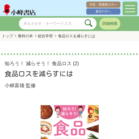
学校・図書館の方へ
toggl
書店の方へ
navig
詳細検索
トップ
教科の本
総合学習
食品ロスを減らすには
知ろう！ 減らそう！ 食品ロス (2)
食品ロスを減らすには
小林富雄
監修