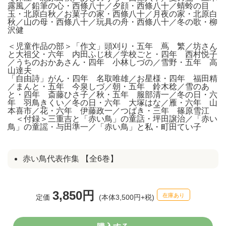
露風／鉛筆の心・西條八十／夕顔・西條八十／蜻蛉の目
玉・北原白秋／お菓子の家・西條八十／月夜の家・北原白
秋／山の母・西條八十／玩具の舟・西條八十／冬の歌・柳
沢健
＜児童作品の部＞「作文」頭刈り・五年 蔦 繁／坊さん
と大祖父・六年 内田ふじ枝／学校ごと・四年 西村悦子
／うちのおかあさん・四年 小林しづの／雪野・五年 高
山達夫
「自由詩」がん・四年 名取唯雄／お星様・四年 福田精
／まんと・五年 今泉しづ／朝・五年 鈴木稔／雪のあ
と・四年 斎藤ひさ子／秋・五年 服部清一／冬の日・六
年 羽鳥きくい／冬の日・六年 大塚はな／雁・六年 山
本喜市／花・六年 伊藤政一／つばき・三年 篠原雪江
＜付録＞三重吉と「赤い鳥」の童話・坪田譲治／「赤い
鳥」の童謡・与田準一／「赤い鳥」と私・町田てい子
赤い鳥代表作集 【全6巻】
3,850円
在庫あり
定価
(本体3,500円+税)