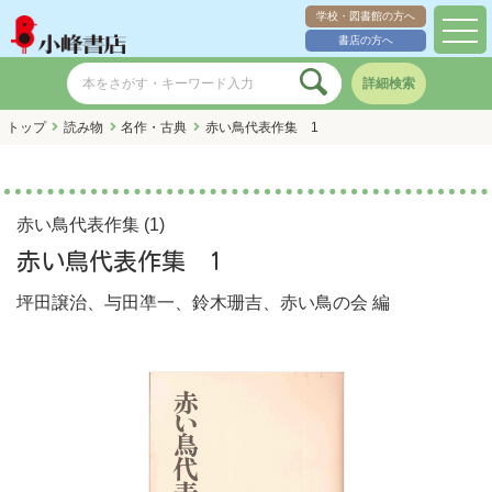
学校・図書館の方へ
toggl
書店の方へ
navig
詳細検索
トップ
読み物
名作・古典
赤い鳥代表作集 1
赤い鳥代表作集 (1)
赤い鳥代表作集 1
坪田譲治
、
与田凖一
、
鈴木珊吉
、
赤い鳥の会
編