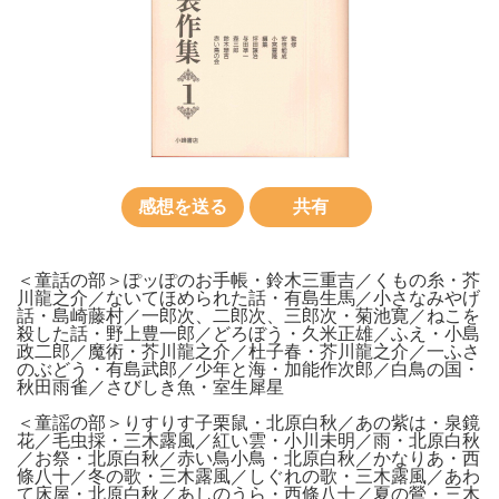
感想を送る
共有
＜童話の部＞ぽッぽのお手帳・鈴木三重吉／くもの糸・芥
川龍之介／ないてほめられた話・有島生馬／小さなみやげ
話・島崎藤村／一郎次、二郎次、三郎次・菊池寛／ねこを
殺した話・野上豊一郎／どろぼう・久米正雄／ふえ・小島
政二郎／魔術・芥川龍之介／杜子春・芥川龍之介／一ふさ
のぶどう・有島武郎／少年と海・加能作次郎／白鳥の国・
秋田雨雀／さびしき魚・室生犀星
＜童謡の部＞りすりす子栗鼠・北原白秋／あの紫は・泉鏡
花／毛虫採・三木露風／紅い雲・小川未明／雨・北原白秋
／お祭・北原白秋／赤い鳥小鳥・北原白秋／かなりあ・西
條八十／冬の歌・三木露風／しぐれの歌・三木露風／あわ
て床屋・北原白秋／あしのうら・西條八十／夏の鶯・三木