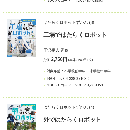
NDC／Cコード
NDC548／C8353
はたらくロボットずかん (3)
工場ではたらくロボット
平沢岳人
監修
2,750円
定価
(本体2,500円+税)
対象年齢
小学校低学年
小学校中学年
ISBN
978-4-338-37103-2
NDC／Cコード
NDC548／C8353
はたらくロボットずかん (4)
外ではたらくロボット