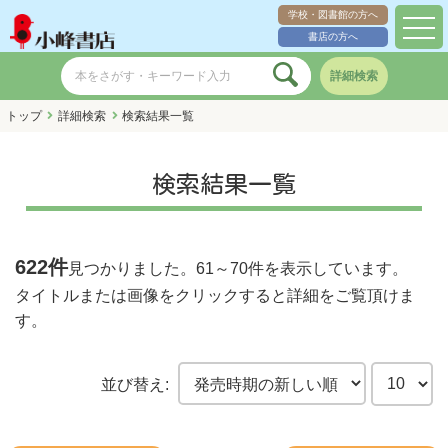
学校・図書館の方へ
toggl
書店の方へ
navig
詳細検索
トップ
詳細検索
検索結果一覧
検索結果一覧
622件
見つかりました。
61～70件
を表示しています。
タイトルまたは画像をクリックすると詳細をご覧頂けま
す。
並び替え: