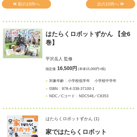
はたらくロボットずかん 【全6
巻】
平沢岳人
監修
16,500円
揃定価
(本体15,000円+税)
対象年齢
小学校低学年
小学校中学年
ISBN
978-4-338-37100-1
NDC／Cコード
NDC548／C8353
はたらくロボットずかん (1)
家ではたらくロボット