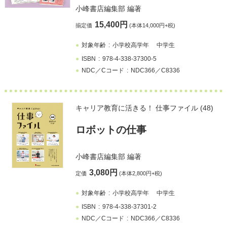
小峰書店編集部
編著
15,400円
揃定価
(本体14,000円+税)
対象年齢
小学校高学年
中学生
ISBN
978-4-338-37300-5
NDC／Cコード
NDC366／C8336
キャリア教育に活きる！ 仕事ファイル (48)
ロボットの仕事
小峰書店編集部
編著
3,080円
定価
(本体2,800円+税)
対象年齢
小学校高学年
中学生
ISBN
978-4-338-37301-2
NDC／Cコード
NDC366／C8336