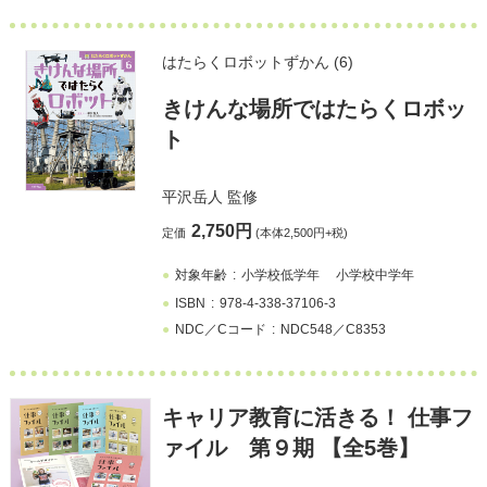
はたらくロボットずかん (6)
きけんな場所ではたらくロボッ
ト
平沢岳人
監修
2,750円
定価
(本体2,500円+税)
対象年齢
小学校低学年
小学校中学年
ISBN
978-4-338-37106-3
NDC／Cコード
NDC548／C8353
キャリア教育に活きる！ 仕事フ
ァイル 第９期 【全5巻】