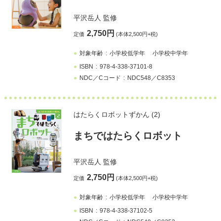
平沢岳人
監修
2,750円
定価
(本体2,500円+税)
対象年齢
小学校低学年
小学校中学年
ISBN
978-4-338-37101-8
NDC／Cコード
NDC548／C8353
はたらくロボットずかん (2)
まちではたらくロボット
平沢岳人
監修
2,750円
定価
(本体2,500円+税)
対象年齢
小学校低学年
小学校中学年
ISBN
978-4-338-37102-5