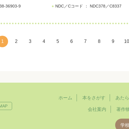
38-36903-9
NDC／Cコード
NDC378／C8337
1
2
3
4
5
6
7
8
9
1
ホーム
本をさがす
あた
MAP
会社案内
著作
学