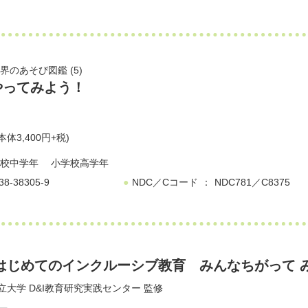
界のあそび図鑑 (5)
やってみよう！
本体3,400円+税)
校中学年
小学校高学年
38-38305-9
NDC／Cコード
NDC781／C8375
はじめてのインクルーシブ教育 みんなちがって み
立大学 D&I教育研究実践センター
監修