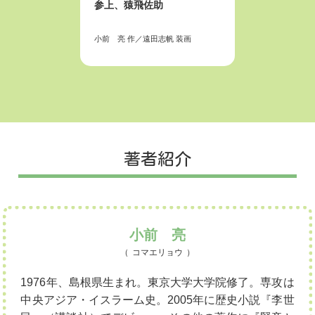
参上、猿飛佐助
決起、
小前 亮
作／
遠田志帆
装画
小前 亮
著者紹介
小前 亮
コマエリョウ
1976年、島根県生まれ。東京大学大学院修了。専攻は
中央アジア・イスラーム史。2005年に歴史小説『李世