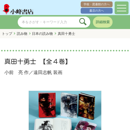
学校・図書館の方へ
toggl
書店の方へ
navig
詳細検索
トップ
読み物
日本の読み物
真田十勇士
真田十勇士 【全４巻】
小前 亮
作／
遠田志帆
装画