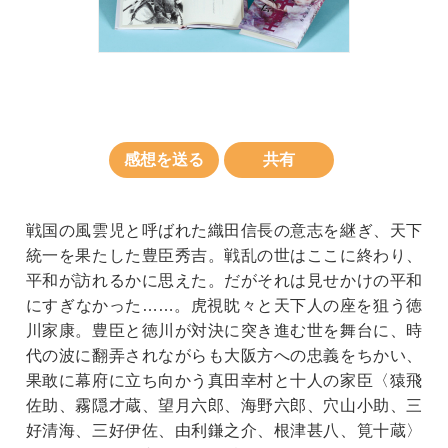
感想を送る
共有
戦国の風雲児と呼ばれた織田信長の意志を継ぎ、天下
統一を果たした豊臣秀吉。戦乱の世はここに終わり、
平和が訪れるかに思えた。だがそれは見せかけの平和
にすぎなかった……。虎視眈々と天下人の座を狙う徳
川家康。豊臣と徳川が対決に突き進む世を舞台に、時
代の波に翻弄されながらも大阪方への忠義をちかい、
果敢に幕府に立ち向かう真田幸村と十人の家臣〈猿飛
佐助、霧隠才蔵、望月六郎、海野六郎、穴山小助、三
好清海、三好伊佐、由利鎌之介、根津甚八、筧十蔵〉