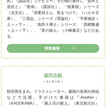
民』（講談社）でデビュー。その他の著作に『賢帝と
逆臣と』『劉裕』（講談社）、『残業税』シリーズ
（光文社）、『添乗員さん、気をつけて』（ハルキ文
庫）、「三国志」シリーズ（理論社）、「平家物語＜
上＞＜下＞」、「真田十勇士」シリーズ、「西郷隆盛
＜上＞＜下＞」、『星の旅人』（小峰書店）などがあ
る。
関連書籍
遠田志帆
エンタシホ
秋田県生まれ。イラストレーター。書籍の装画や挿絵
などで活躍。手がけた書籍は『Another』
（KADOKAWA）、『屍人荘の殺人』（東京創元社）