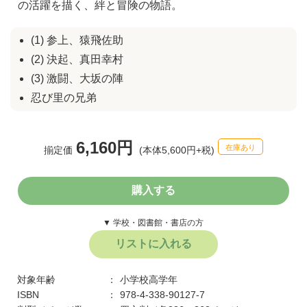
の活躍を描く、絆と冒険の物語。
(1) 参上、猿飛佐助
(2) 決起、真田幸村
(3) 激闘、大坂の陣
忍び里の兄弟
6,160円
在庫あり
揃定価
(本体5,600円+税)
購入する
▼ 学校・図書館・書店の方
リストに入れる
対象年齢
小学校高学年
ISBN
978-4-338-90127-7