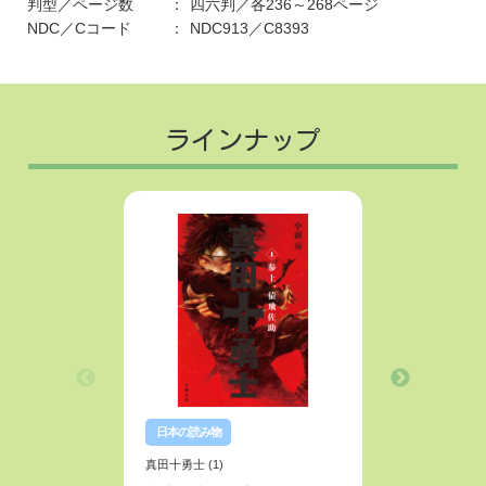
判型／ページ数
四六判／各236～268ページ
NDC／Cコード
NDC913／C8393
ラインナップ
日本の読み物
日本の読
真田十勇士 (1)
真田十勇士 