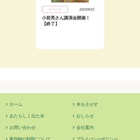
イベント
2023/9/22
メディ
小前亮さん講演会開催！
「真田
【終了】
紹介さ
ホーム
本をさがす
あたらしく出た本
おしらせ
お問い合わせ
会社案内
著作物の利用について
プライバシーポリシー