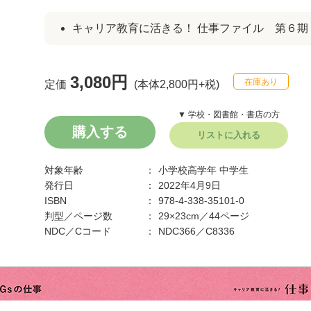
キャリア教育に活きる！ 仕事ファイル 第６期
3,080円
在庫あり
定価
(本体2,800円+税)
▼ 学校・図書館・書店の方
購入する
リストに入れる
対象年齢
小学校高学年
中学生
発行日
2022年4月9日
ISBN
978-4-338-35101-0
判型／ページ数
29×23cm／44ページ
NDC／Cコード
NDC366／C8336