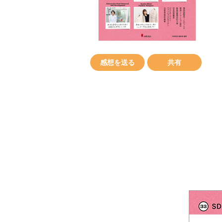
感想を送る
共有