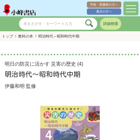
学校・図書館の方へ
toggl
書店の方へ
navig
詳細検索
トップ
教科の本
明治時代～昭和時代中期
明日の防災に活かす 災害の歴史 (4)
明治時代～昭和時代中期
伊藤和明
監修