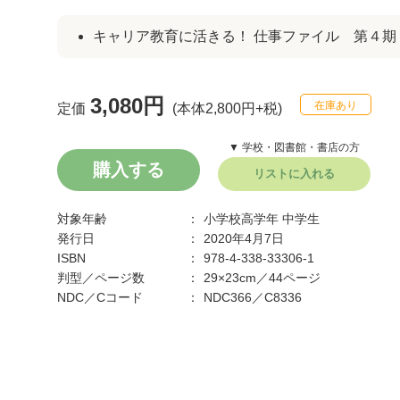
キャリア教育に活きる！ 仕事ファイル 第４期
3,080円
在庫あり
定価
(本体2,800円+税)
▼ 学校・図書館・書店の方
購入する
リストに入れる
対象年齢
小学校高学年
中学生
発行日
2020年4月7日
ISBN
978-4-338-33306-1
判型／ページ数
29×23cm／44ページ
NDC／Cコード
NDC366／C8336