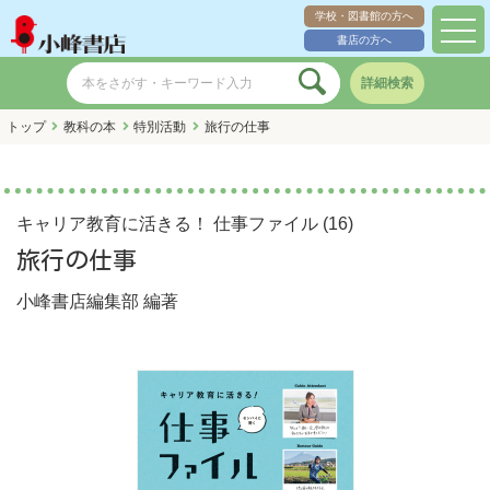
学校・図書館の方へ
toggl
書店の方へ
navig
詳細検索
トップ
教科の本
特別活動
旅行の仕事
キャリア教育に活きる！ 仕事ファイル (16)
旅行の仕事
小峰書店編集部
編著