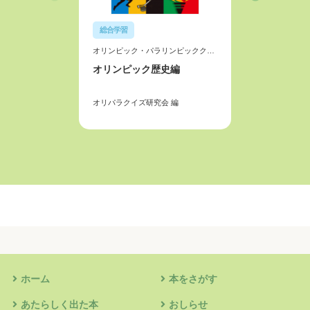
総合学習
総合学習
オリンピック・パラリンピッククイ
オリンピ
ズ (1)
オリンピック歴史編
ズ (2)
オリン
オリパラクイズ研究会
編
オリパラ
ホーム
本をさがす
あたらしく出た本
おしらせ