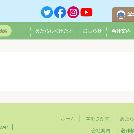
検索
あたらしく
出た本
おしらせ
会社案内
ホーム
本をさがす
あた
MAP
会社案内
著作