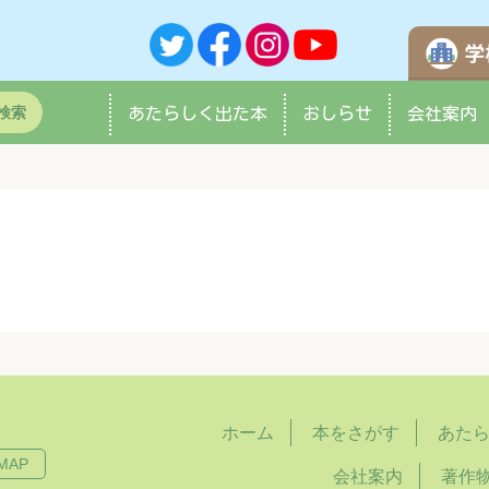
検索
あたらしく
出た本
おしらせ
会社案内
ホーム
本をさがす
あた
MAP
会社案内
著作