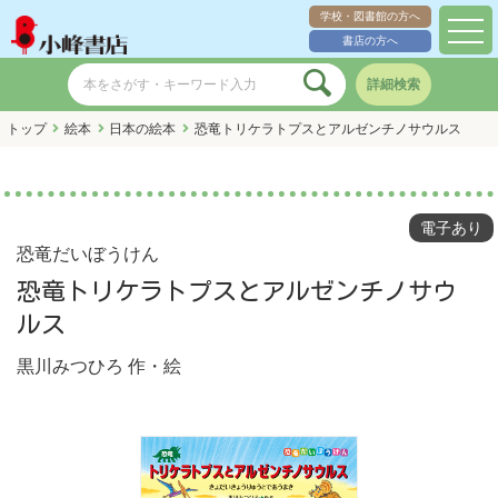
学校・図書館の方へ
toggl
書店の方へ
navig
詳細検索
トップ
絵本
日本の絵本
恐竜トリケラトプスとアルゼンチノサウルス
電子あり
恐竜だいぼうけん
恐竜トリケラトプスとアルゼンチノサウ
ルス
黒川みつひろ
作・絵