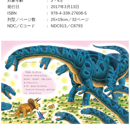
対象年齢
3・4才
発行日
2017年3月13日
ISBN
978-4-338-27608-5
判型／ページ数
25×19cm／32ページ
NDC／Cコード
NDC913／C8793