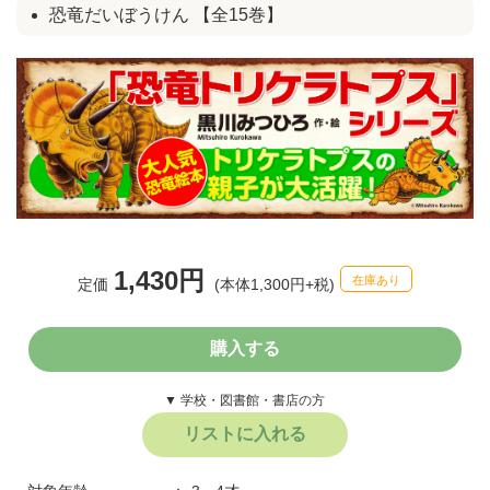
恐竜だいぼうけん 【全15巻】
1,430円
在庫あり
定価
(本体1,300円+税)
購入する
▼ 学校・図書館・書店の方
リストに入れる