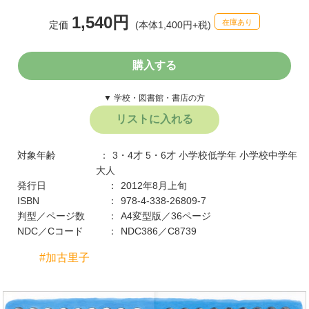
1,540円
在庫あり
定価
(本体1,400円+税)
購入する
▼ 学校・図書館・書店の方
リストに入れる
対象年齢
3・4才
5・6才
小学校低学年
小学校中学年
大人
発行日
2012年8月上旬
ISBN
978-4-338-26809-7
判型／ページ数
A4変型版／36ページ
NDC／Cコード
NDC386／C8739
加古里子