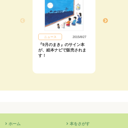
ニュース
2015/8/27
イベン
『9月のまき』のサイン本
かこさ
が、絵本ナビで販売されま
開催中
す！
ホーム
本をさがす