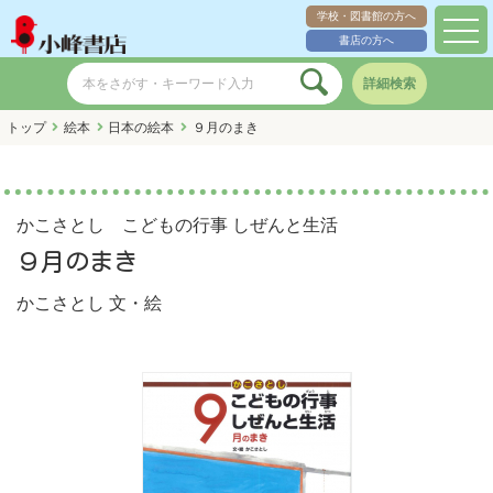
学校・図書館の方へ
toggl
書店の方へ
navig
詳細検索
トップ
絵本
日本の絵本
９月のまき
かこさとし こどもの行事 しぜんと生活
９月のまき
かこさとし
文・絵