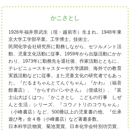
かこさとし
1926年福井県武生（現・越前市）生まれ。1948年東
京大学工学部卒業。工学博士。技術士。
民間化学会社研究所に勤務しながら、セツルメント活
動、児童文化活動に従事。1959年から出版活動にかか
わり、1973年に勤務先を退社後、作家活動とともに、
テレビニュースキャスターや大学講師、海外での教育
実践活動などに従事。また児童文化の研究者でもあっ
た。『だるまちゃんとてんぐちゃん』『かわ』（福音
館書店）、『からすのパンやさん』（偕成社）、『富
士山大ばくはつ』「かこさとし こどもの行事 しぜ
んと生活」シリーズ、『コウノトリのコウちゃん』
（小峰書店）など、500冊以上の児童書の他、『伝承
遊び考』全４巻（小峰書店）など著書多数。
日本科学読物賞、菊池寛賞、日本化学会特別功労賞、