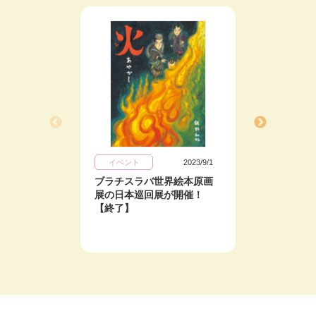
イベント
2023/9/1
イベン
ブラチスラバ世界絵本原画
ブラチ
展の日本巡回展が開催！
展の日
【終了】
【終了