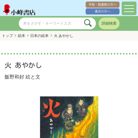
学校・図書館の方へ
toggl
書店の方へ
navig
詳細検索
トップ
絵本
日本の絵本
火 あやかし
火 あやかし
飯野和好
絵と文