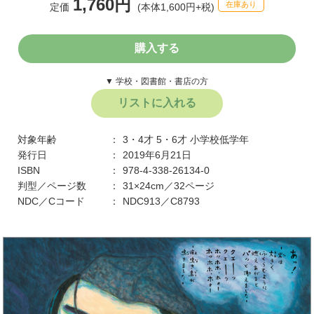
1,760円
在庫あり
定価
(本体1,600円+税)
購入する
▼ 学校・図書館・書店の方
リストに入れる
対象年齢
3・4才
5・6才
小学校低学年
発行日
2019年6月21日
ISBN
978-4-338-26134-0
判型／ページ数
31×24cm／32ページ
NDC／Cコード
NDC913／C8793