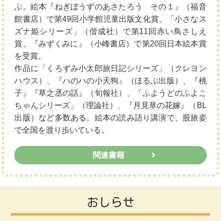
ぶ。絵本『ねぎぼうずのあさたろう その１』（福音
館書店）で第49回小学館児童出版文化賞、「小さなス
ズナ姫シリーズ」（偕成社）で第11回赤い鳥さしえ
賞、『みずくみに』（小峰書店）で第20回日本絵本賞
を受賞。
作品に「くろずみ小太郎旅日記シリーズ」（クレヨン
ハウス）、『ハのハの小天狗』（ほるぷ出版）、『桃
子』『草之丞の話』（旬報社）、「ふようどのふよこ
ちゃんシリーズ」（理論社）、『月見草の花嫁』（BL
出版）など多数ある。絵本の読み語り講演で、股旅姿
で全国を渡り歩いている。
関連書籍
おしらせ