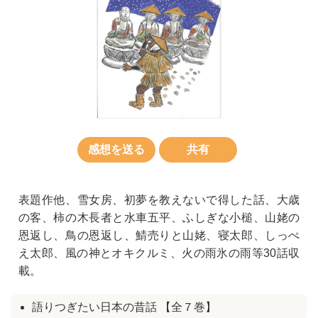
感想を送る
共有
表題作他、雪女房、初夢を教えないで得した話、大歳
の客、柿の木長者と水車五平、ふしぎな小槌、山姥の
恩返し、鳥の恩返し、鯖売りと山姥、寝太郎、しっぺ
え太郎、風の神とオキクルミ、火の雨氷の雨等30話収
載。
語りつぎたい日本の昔話 【全７巻】