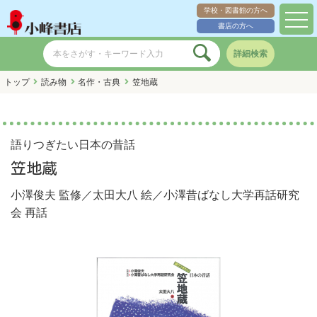
学校・図書館の方へ
toggl
書店の方へ
navig
詳細検索
トップ
読み物
名作・古典
笠地蔵
語りつぎたい日本の昔話
笠地蔵
小澤俊夫
監修／
太田大八
絵／
小澤昔ばなし大学再話研究
会
再話