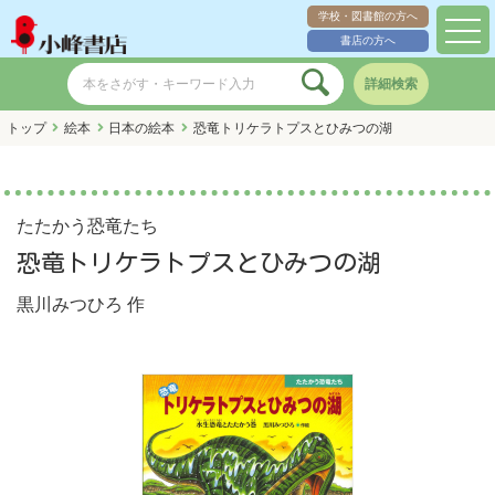
学校・図書館の方へ
toggl
書店の方へ
navig
詳細検索
トップ
絵本
日本の絵本
恐竜トリケラトプスとひみつの湖
たたかう恐竜たち
恐竜トリケラトプスとひみつの湖
黒川みつひろ
作