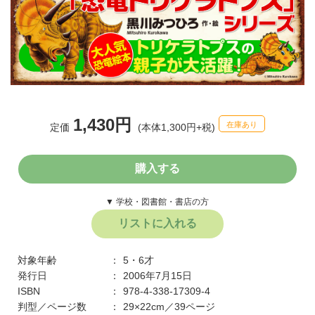
1,430円
在庫あり
定価
(本体1,300円+税)
購入する
▼ 学校・図書館・書店の方
リストに入れる
対象年齢
5・6才
発行日
2006年7月15日
ISBN
978-4-338-17309-4
判型／ページ数
29×22cm／39ページ