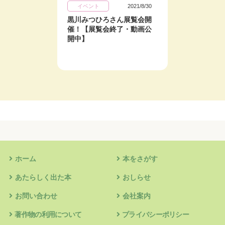
イベント
2021/8/30
キャン
黒川みつひろさん展覧会開
恐竜ト
催！【展覧会終了・動画公
ズプレ
開中】
らせ
ホーム
本をさがす
あたらしく出た本
おしらせ
お問い合わせ
会社案内
著作物の利用について
プライバシーポリシー