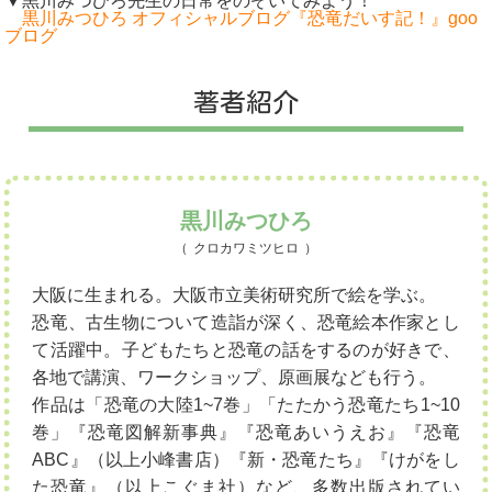
▼黒川みつひろ先生の日常をのぞいてみよう！
黒川みつひろ オフィシャルブログ『恐竜だいす記！』goo
ブログ
著者紹介
黒川みつひろ
クロカワミツヒロ
大阪に生まれる。大阪市立美術研究所で絵を学ぶ。
恐竜、古生物について造詣が深く、恐竜絵本作家とし
て活躍中。子どもたちと恐竜の話をするのが好きで、
各地で講演、ワークショップ、原画展なども行う。
作品は「恐竜の大陸1~7巻」「たたかう恐竜たち1~10
巻」『恐竜図解新事典』『恐竜あいうえお』『恐竜
ABC』（以上小峰書店）『新・恐竜たち』『けがをし
た恐竜』（以上こぐま社）など、多数出版されてい