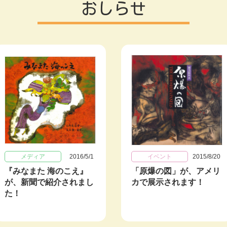
おしらせ
メディア
2016/5/1
イベント
2015/8/20
『みなまた 海のこえ』
「原爆の図」が、アメリ
が、新聞で紹介されまし
カで展示されます！
た！