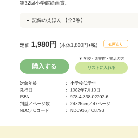
第32回小学館絵画賞。
記録のえほん 【全3巻】
1,980円
在庫あり
定価
(本体1,800円+税)
▼ 学校・図書館・書店の方
購入する
リストに入れる
対象年齢
小学校低学年
発行日
1982年7月10日
ISBN
978-4-338-02202-6
判型／ページ数
24×25cm／47ページ
NDC／Cコード
NDC916／C8793