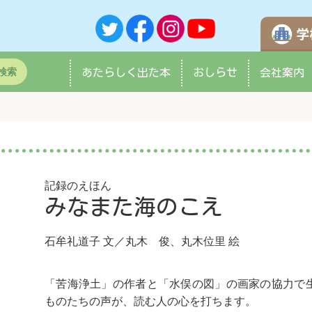
検索
あたらしく
出た本
おしらせ
会社案内
記録のえほん
みなまた海のこえ
石牟礼道子
文／
丸木 俊
、
丸木位里
絵
「苦海浄土」の作者と「水俣の図」の画家の協力で
ものたちの声が、読む人の心を打ちます。