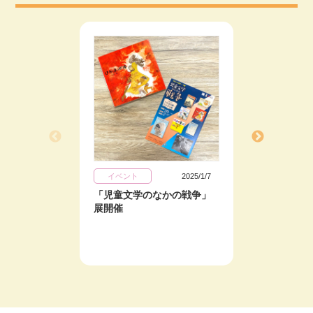
イベント
2025/1/7
イベン
「児童文学のなかの戦争」
「原爆
展開催
で展示