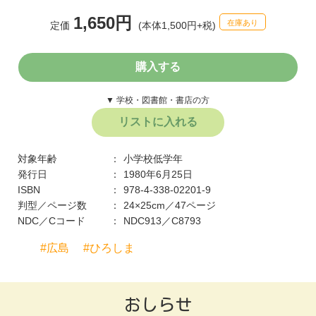
1,650円
在庫あり
定価
(本体1,500円+税)
購入する
▼ 学校・図書館・書店の方
リストに入れる
対象年齢
小学校低学年
発行日
1980年6月25日
ISBN
978-4-338-02201-9
判型／ページ数
24×25cm／47ページ
NDC／Cコード
NDC913／C8793
広島
ひろしま
おしらせ