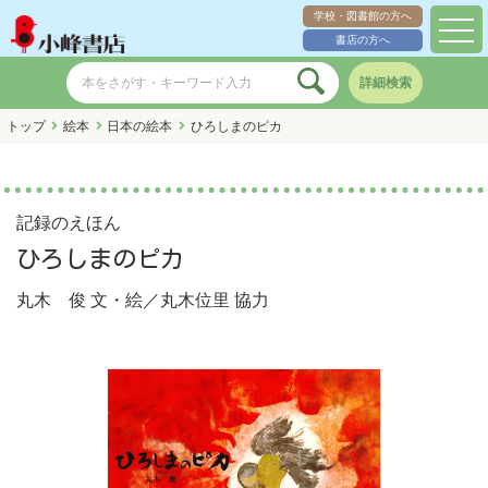
学校・図書館の方へ
toggl
書店の方へ
navig
詳細検索
トップ
絵本
日本の絵本
ひろしまのピカ
記録のえほん
ひろしまのピカ
丸木 俊
文・絵／
丸木位里
協力