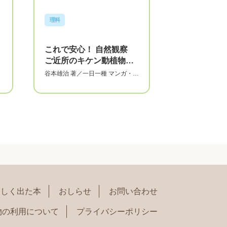
理科
これで安心！ 自然観察
ご近所のキケン動植物図
鑑
谷本雄治
著／
一日一種
マンガ・イ
ラスト／
貝津好孝
、
三田村敏正
監
修
らしく出た本
おしらせ
お問い合わせ
物の利用について
プライバシーポリシー