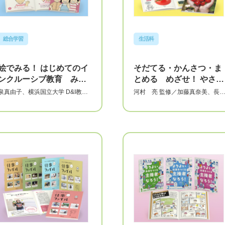
総合学習
生活科
絵でみる！ はじめてのイ
そだてる・かんさつ・ま
ンクルーシブ教育 みん
とめる めざせ！ やさい
なちがって みんな友だち
名人 【全5巻】
泉真由子
、
横浜国立大学 D&I教育
河村 亮
監修／
加藤真奈美
、
長
研究実践センター
監修
代 大
指導
【全4巻】