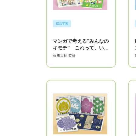
総合学習
マンガで考える“みんなの
キモチ” これって、いじ
め？ 【全5巻】
藤川大祐
監修