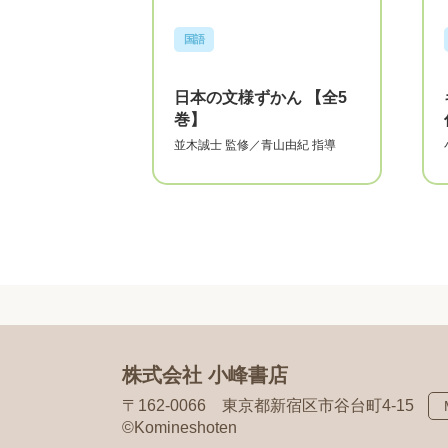
国語
日本の文様ずかん 【全5
巻】
並木誠士
監修／
青山由紀
指導
株式会社 小峰書店
〒162-0066
東京都新宿区市谷台町4-15
©Komineshoten