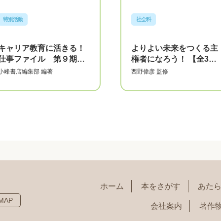
特別活動
社会科
キャリア教育に活きる！
よりよい未来をつくる主
仕事ファイル 第９期
権者になろう！ 【全3
【全5巻】
巻】
小峰書店編集部
編著
西野偉彦
監修
ホーム
本をさがす
あた
MAP
会社案内
著作