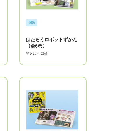
国語
はたらくロボットずかん
【全6巻】
平沢岳人
監修