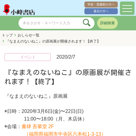
学校・図書館の方へ
toggl
書店の方へ
navig
詳細検索
トップ
おしらせ一覧
『なまえのないねこ』の原画展が開催されます！【終了】
2020/2/7
イベント
『なまえのないねこ』の原画展が開催さ
れます！【終了】
『なまえのないねこ』原画展
◉日時：2020年3月6日(金)〜22日(日)
11:00〜18:00（月、木店休）
◉会場：
書肆 吾輩堂 2F
（福岡県福岡市中央区六本松1-3-13）