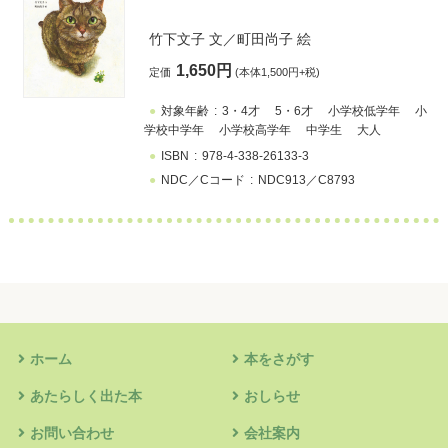
竹下文子
文／
町田尚子
絵
1,650円
定価
(本体1,500円+税)
対象年齢
3・4才
5・6才
小学校低学年
小
学校中学年
小学校高学年
中学生
大人
ISBN
978-4-338-26133-3
NDC／Cコード
NDC913／C8793
ホーム
本をさがす
あたらしく出た本
おしらせ
お問い合わせ
会社案内