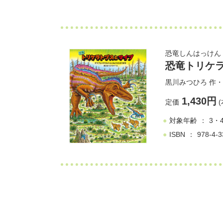
恐竜しんはっけん
恐竜トリケ
黒川みつひろ
作・
1,430円
定価
(
対象年齢
3・
ISBN
978-4-3