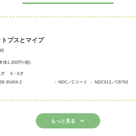
ラトプスとマイプ
絵
本体1,300円+税)
4才
5・6才
38-35404-2
NDC／Cコード
NDC913／C8793
もっと見る